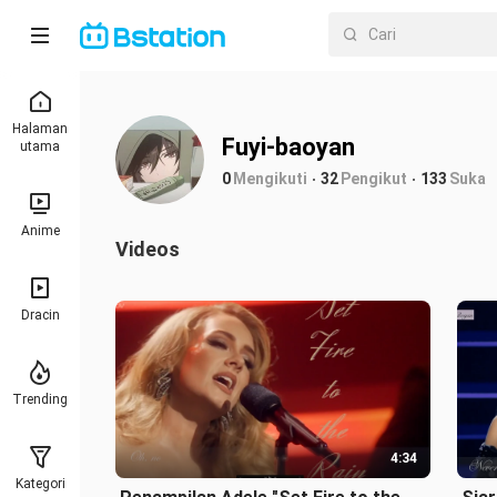
Halaman
Fuyi-baoyan
utama
0
Mengikuti
32
Pengikut
133
Suka
Anime
Videos
Dracin
Trending
4:34
Kategori