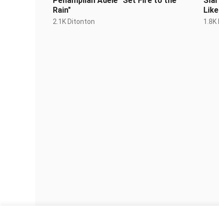
Penampilan Adele "Set Fire to the
Sia
Rain"
Like
2.1K Ditonton
1.8K