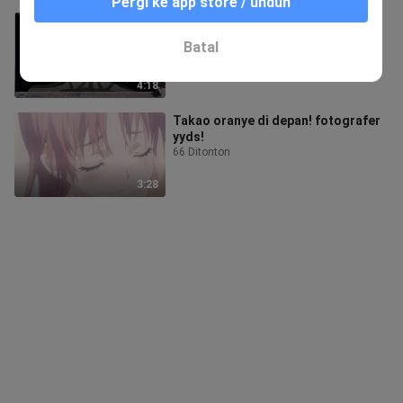
Pergi ke app store / unduh
Ayo bayonet bersamaku, bung
13 Ditonton
Batal
4:18
Takao oranye di depan! fotografer
yyds!
66 Ditonton
3:28