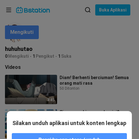
Pilih bahasa
Buka Aplikasi
English
Mengikuti
Bahasa: Bahasa Indonesia
ภาษาไทย
huhuhutao
asuk
0
Mengikuti
1
Pengikut
1
Suka
Tiếng Việt
Videos
Bahasa Indonesia
Diam! Berhenti berciuman! Semua
orang mati rasa
Bahasa Melayu
50 Ditonton
3:45
Siapa yang bisa menahan ini?
2 Ditonton
Silakan unduh aplikasi untuk konten lengkap
3:14