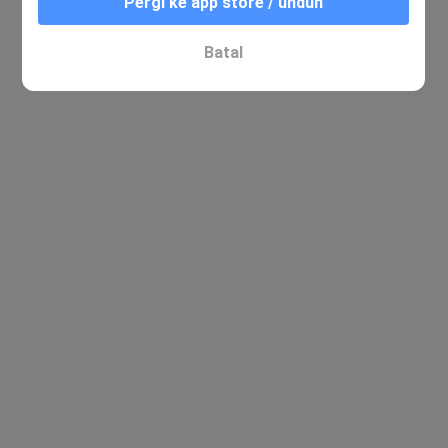
Pergi ke app store / unduh
Batal