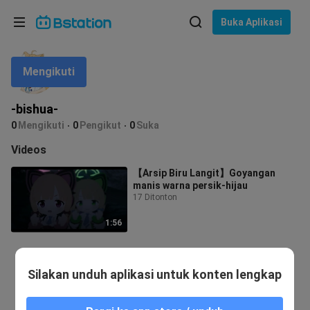
Pilih bahasa
Buka Aplikasi
English
Mengikuti
Bahasa: Bahasa Indonesia
ภาษาไทย
-bishua-
asuk
0
Mengikuti
0
Pengikut
0
Suka
Tiếng Việt
Videos
Bahasa Indonesia
【Arsip Biru Langit】Goyangan
manis warna persik-hijau
Bahasa Melayu
17 Ditonton
1:56
Silakan unduh aplikasi untuk konten lengkap