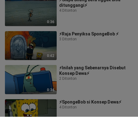
ditunggangi⚡
4 Ditonton
0:36
⚡Raja Penyiksa SpongeBob ⚡
3 Ditonton
0:42
⚡Inilah yang Sebenarnya Disebut
Konsep Dewa⚡
2 Ditonton
0:34
⚡SpongeBob si Konsep Dewa⚡
4 Ditonton
0:44
⚡Soal tetap tenang⚡