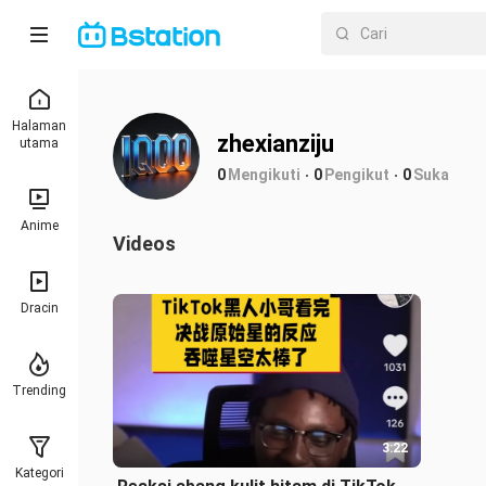
Halaman
zhexianziju
utama
0
Mengikuti
0
Pengikut
0
Suka
Anime
Videos
Dracin
Trending
3:22
Kategori