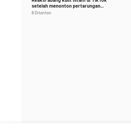
Reaksi abang kulit hitam di TikTok
setelah menonton pertarungan
pamungkas Bintang Primal dalam
8 Ditonton
“Mene