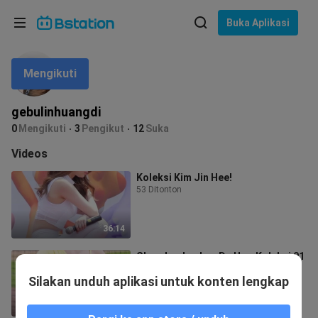
Pilih bahasa
Buka Aplikasi
English
Mengikuti
Bahasa: Bahasa Indonesia
ภาษาไทย
gebulinhuangdi
asuk
0
Mengikuti
3
Pengikut
12
Suka
Tiếng Việt
Videos
Bahasa Indonesia
Koleksi Kim Jin Hee!
53 Ditonton
Bahasa Melayu
36:14
Cheerleader-Lee Da Hye-Koleksi 01
30 Ditonton
Silakan unduh aplikasi untuk konten lengkap
24:03