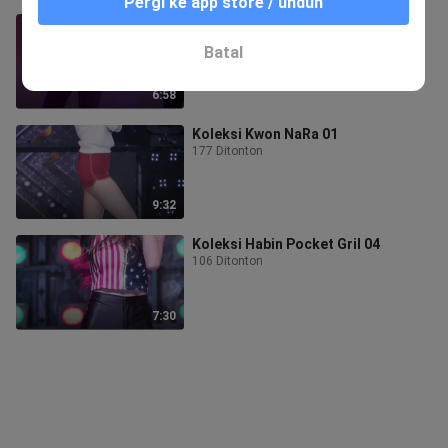
Pergi ke app store / unduh
Koleksi Kwon NaRa 03
25 Ditonton
Batal
6:58
Koleksi Kwon NaRa 01
177 Ditonton
9:32
Koleksi Habin Pocket Gril 04
106 Ditonton
7:30