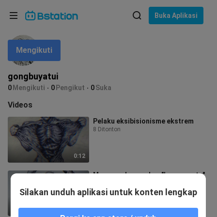
Pilih bahasa
Buka Aplikasi
English
Mengikuti
Bahasa: Bahasa Indonesia
ภาษาไทย
gongbuyatui
asuk
0
Mengikuti
0
Pengikut
0
Suka
Tiếng Việt
Videos
Bahasa Indonesia
Pelaku eksibisionisme ekstrem
8 Ditonton
Bahasa Melayu
0:12
Menggambar seekor "burung unta"
yang imut
Silakan unduh aplikasi untuk konten lengkap
13 Ditonton
0:12