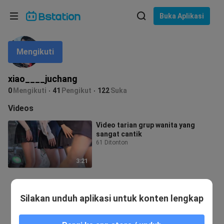
Pilih bahasa
Buka Aplikasi
English
Mengikuti
Bahasa: Bahasa Indonesia
ภาษาไทย
xiao____juchang
asuk
0
Mengikuti
41
Pengikut
122
Suka
Tiếng Việt
Videos
Bahasa Indonesia
Video tarian grup wanita yang
sangat cantik
Bahasa Melayu
61 Ditonton
3:21
Silakan unduh aplikasi untuk konten lengkap