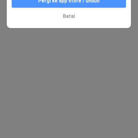
Pergi ke app store / unduh
Batal