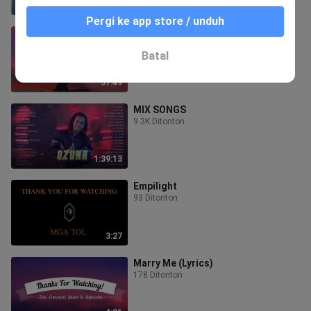
56:50
Pergi ke app store / unduh
BEST TIKTOK SONGS
1.4K Ditonton
Batal
57:49
MIX SONGS
9.3K Ditonton
1:39:13
Empilight
93 Ditonton
3:27
Marry Me (Lyrics)
178 Ditonton