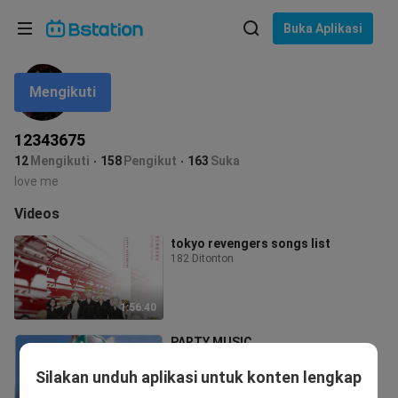
Pilih bahasa
Buka Aplikasi
English
Mengikuti
Bahasa: Bahasa Indonesia
ภาษาไทย
12343675
asuk
12
Mengikuti
158
Pengikut
163
Suka
Tiếng Việt
love me
Bahasa Indonesia
Videos
tokyo revengers songs list
Bahasa Melayu
182 Ditonton
1:56:40
PARTY MUSIC
12.0K Ditonton
Silakan unduh aplikasi untuk konten lengkap