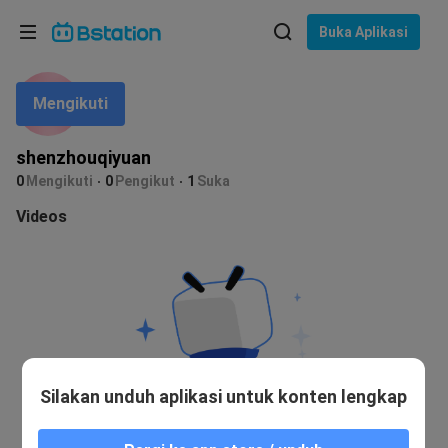
Pilih bahasa
Buka Aplikasi
English
Mengikuti
Bahasa: Bahasa Indonesia
ภาษาไทย
shenzhouqiyuan
asuk
0
Mengikuti
0
Pengikut
1
Suka
Tiếng Việt
Videos
Bahasa Indonesia
Bahasa Melayu
Silakan unduh aplikasi untuk konten lengkap