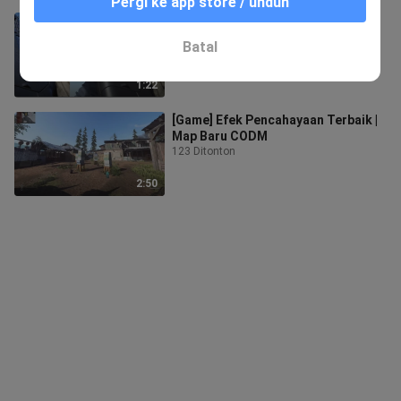
Pergi ke app store / unduh
[Game] Shotgun JAK-12 Terbaru
D21| [Call of Duty: Mobile]
Batal
58 Ditonton
1:22
[Game] Efek Pencahayaan Terbaik |
Map Baru CODM
123 Ditonton
2:50