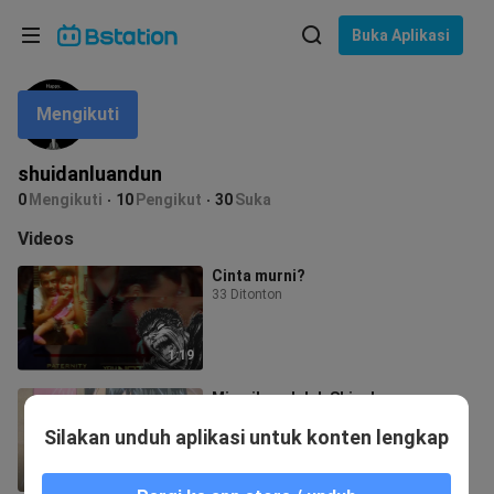
Pilih bahasa
Buka Aplikasi
English
Mengikuti
Bahasa: Bahasa Indonesia
ภาษาไทย
shuidanluandun
asuk
0
Mengikuti
10
Pengikut
30
Suka
Tiếng Việt
Videos
Bahasa Indonesia
Cinta murni?
33 Ditonton
Bahasa Melayu
1:19
Mimpiku adalah Shizuka
9.2K Ditonton
Silakan unduh aplikasi untuk konten lengkap
4:46