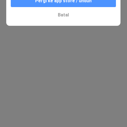
Pergi ke app store / unduh
Batal