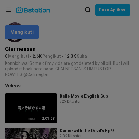
Pilih bahasa
Buka Aplikasi
English
Mengikuti
Bahasa: Bahasa Indonesia
ภาษาไทย
Glai-neesan
asuk
8
Mengikuti
2.6K
Pengikut
12.3K
Suka
Tiếng Việt
Konnichiwa! Some of my vids are got deleted by bilibili. But i will
upload it back here soon. GLAI-NEESAN IS HIATUS FOR
Bahasa Indonesia
NOW!!TG:@Callmeglai
Videos
Bahasa Melayu
Belle Movie English Sub
725 Ditonton
2:01:23
Dance with the Devil's Ep 9
2.3K Ditonton