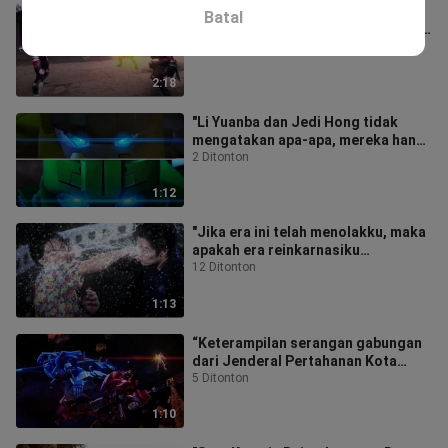
"Mengapa Lufa memandang rendah
Batal
para tokoh utama? Karena dia telah
melihat ahli sulap yang sebenarnya
3 Ditonton
2:18
"Li Yuanba dan Jedi Hong tidak
mengatakan apa-apa, mereka hanya
terus berkata, "Bicaralah dengan
2 Ditonton
pih
1:12
"Jika era ini telah menolakku, maka
apakah era reinkarnasiku
berikutnya akan mampu
12 Ditonton
mengimbangiku?"
1:13
“Keterampilan serangan gabungan
dari Jenderal Pertahanan Kota
Level 2 dan Hu Yier!”
5 Ditonton
1:10