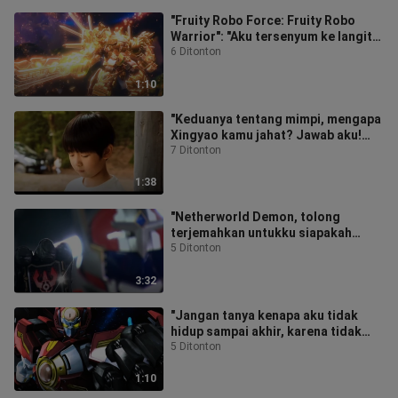
"Fruity Robo Force: Fruity Robo
Warrior": "Aku tersenyum ke langit
dengan pedang di tangan, kesetiaa
6 Ditonton
1:10
"Keduanya tentang mimpi, mengapa
Xingyao kamu jahat? Jawab aku!
Tatap mataku dan katakan kenapa
7 Ditonton
saya
1:38
"Netherworld Demon, tolong
terjemahkan untukku siapakah
Dewa Perang Xingtian!"
5 Ditonton
3:32
"Jangan tanya kenapa aku tidak
hidup sampai akhir, karena tidak
ada yang bisa mengalahkanku
5 Ditonton
dengan s
1:10