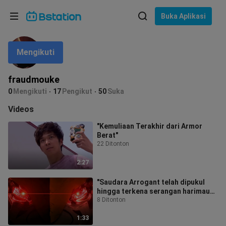
Pilih bahasa
Buka Aplikasi
English
Mengikuti
Bahasa: Bahasa Indonesia
ภาษาไทย
fraudmouke
asuk
0
Mengikuti
17
Pengikut
50
Suka
Tiếng Việt
Videos
Bahasa Indonesia
"Kemuliaan Terakhir dari Armor
Berat"
Bahasa Melayu
22 Ditonton
2:27
"Saudara Arrogant telah dipukul
hingga terkena serangan harimau
pertama oleh Storm Nebula Split!"
8 Ditonton
1:33