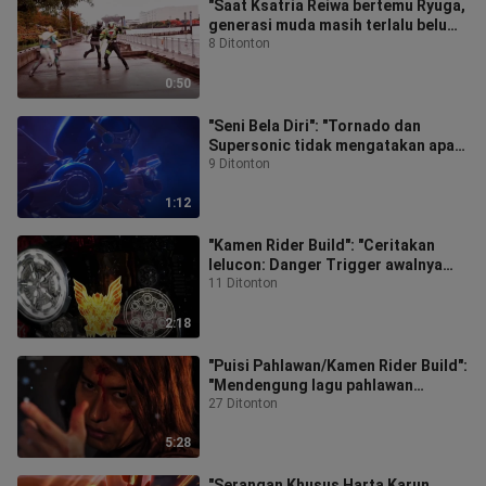
"Saat Ksatria Reiwa bertemu Ryuga,
generasi muda masih terlalu belum
dewasa."
8 Ditonton
0:50
"Seni Bela Diri": "Tornado dan
Supersonic tidak mengatakan apa-
apa, tetapi terus melakukan Tarian
9 Ditonton
Na
1:12
"Kamen Rider Build": "Ceritakan
lelucon: Danger Trigger awalnya
digunakan untuk menekan Jelly
11 Ditonton
Dragon
2:18
"Puisi Pahlawan/Kamen Rider Build":
"Mendengung lagu pahlawan
dengan lembut, itulah awal dari
27 Ditonton
takdir
5:28
"Serangan Khusus Harta Karun