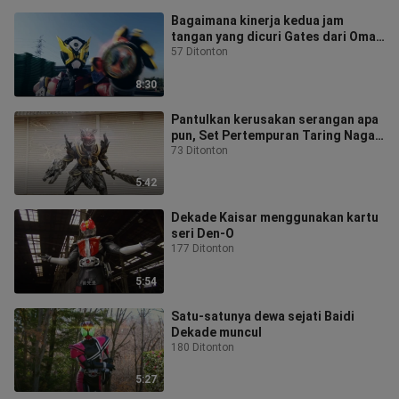
Bagaimana kinerja kedua jam
tangan yang dicuri Gates dari Oma
Zi-O?
57 Ditonton
8:30
Pantulkan kerusakan serangan apa
pun, Set Pertempuran Taring Naga
Alien Penguasa Dunia Cermin
73 Ditonton
5:42
Dekade Kaisar menggunakan kartu
seri Den-O
177 Ditonton
5:54
Satu-satunya dewa sejati Baidi
Dekade muncul
180 Ditonton
5:27