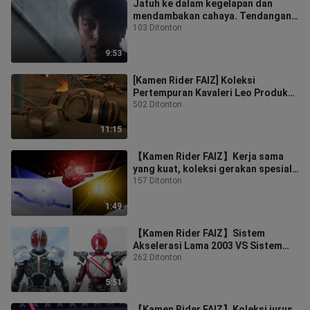
Jatuh ke dalam kegelapan dan
mendambakan cahaya. Tendangan
Belalang Pukulan Belalang Neraka
103 Ditonton
Saudara
9:53
[Kamen Rider FAIZ] Koleksi
Pertempuran Kavaleri Leo Produksi
Massal Prajurit Spesial
502 Ditonton
11:15
【Kamen Rider FAIZ】Kerja sama
yang kuat, koleksi gerakan spesial
yang sangat tampan
157 Ditonton
1:49
【Kamen Rider FAIZ】Sistem
Akselerasi Lama 2003 VS Sistem
Akselerasi Generasi Berikutnya
262 Ditonton
2002
5:51
【Kamen Rider FAIZ】Koleksi jurus