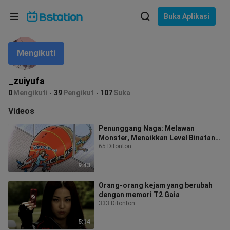
Pilih bahasa
Buka Aplikasi
English
Mengikuti
Bahasa: Bahasa Indonesia
ภาษาไทย
_zuiyufa
asuk
0
Mengikuti
39
Pengikut
107
Suka
Tiếng Việt
Videos
Bahasa Indonesia
Penunggang Naga: Melawan
Monster, Menaikkan Level Binatang
Bahasa Melayu
Terkontrak, dan Menyerap Energi
65 Ditonton
9:43
Orang-orang kejam yang berubah
dengan memori T2 Gaia
333 Ditonton
5:14