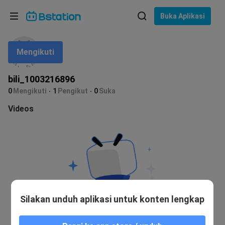
Pilih bahasa
Buka Aplikasi
English
Mengikuti
Bahasa: Bahasa Indonesia
ภาษาไทย
bili_1003216896
asuk
0
Mengikuti
1
Pengikut
0
Suka
Tiếng Việt
Videos
Bahasa Indonesia
Bahasa Melayu
Silakan unduh aplikasi untuk konten lengkap