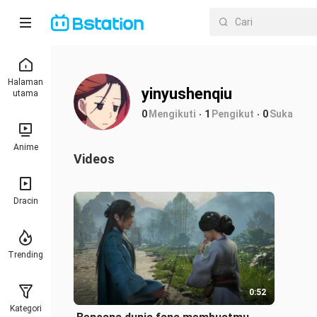
Halaman
yinyushenqiu
utama
0
Mengikuti
1
Pengikut
0
Suka
Anime
Videos
Dracin
Trending
0:52
Kategori