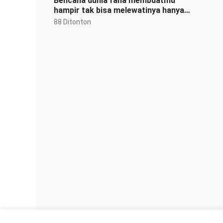
Bencana dunia fana membuatmu
hampir tak bisa melewatinya hanya
dengan satu kalimat
88 Ditonton