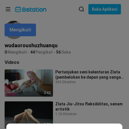
Pilih bahasa
Buka Aplikasi
English
Mengikuti
Bahasa: Bahasa Indonesia
ภาษาไทย
wudaoroushuzhuanqu
asuk
0
Mengikuti
44
Pengikut
56
Suka
Tiếng Việt
Videos
Bahasa Indonesia
Pertunjukan seni kelenturan Zlata
(pembelokan ke depan yang sangat
Bahasa Melayu
ekstrem)
393 Ditonton
2:42
Zlata Jiu-Jitsu fleksibilitas, senam
artistik
1.1K Ditonton
2:51