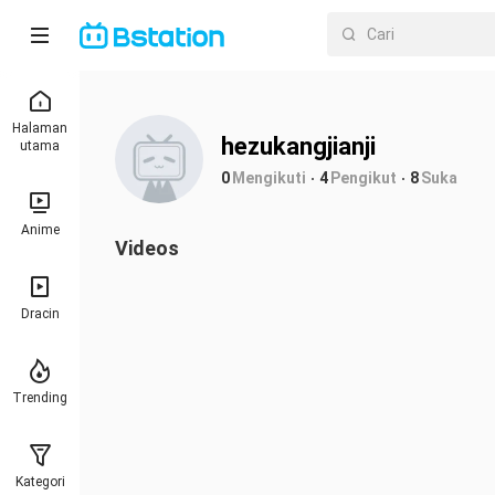
Halaman
hezukangjianji
utama
0
Mengikuti
4
Pengikut
8
Suka
Anime
Videos
Dracin
Trending
Kategori