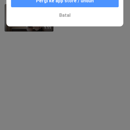
Pergi ke app store / unduh
"Korlom Besar – Versi BBW"
19 Ditonton
Batal
1:11