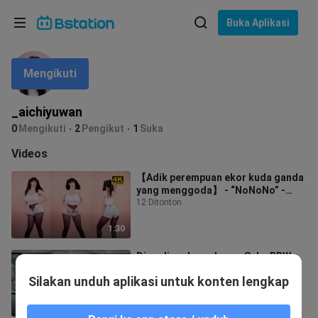
Pilih bahasa
Buka Aplikasi
English
Mengikuti
Bahasa: Bahasa Indonesia
ภาษาไทย
_aichiyuwan
asuk
0
Mengikuti
2
Pengikut
1
Suka
Tiếng Việt
Videos
Bahasa Indonesia
【Adik perempuan ekor kuda ganda
yang menggoda】 - “NoNoNo” -
Bahasa Melayu
Layar vertikal 4K
12 Ditonton
1:30
Ding ding dong dong~ Suka BBW
nggak?
Silakan unduh aplikasi untuk konten lengkap
129 Ditonton
0:56