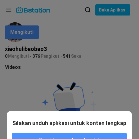
Pilih bahasa
Buka Aplikasi
English
Mengikuti
Bahasa: Bahasa Indonesia
ภาษาไทย
xiaohulibaobao3
asuk
0
Mengikuti
376
Pengikut
541
Suka
Tiếng Việt
Videos
Bahasa Indonesia
Bahasa Melayu
Silakan unduh aplikasi untuk konten lengkap