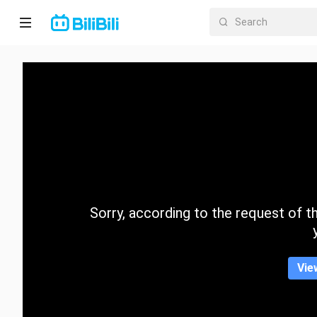
Home
Anime
Short
Drama
Trending
Sorry, according to the request of the
Category
Vie