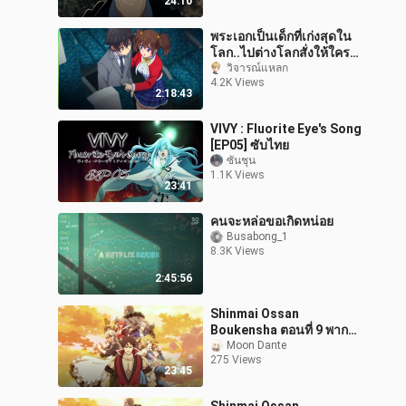
24:10
พระเอกเป็นเด็กที่เก่งสุดใน
โลก..ไปต่างโลกสั่งให้ใคร
ตายก็ได้ LV99999+ ☄️✨
วิจารณ์แหลก
4.2K Views
2:18:43
VIVY : Fluorite Eye's Song
[EP05] ซับไทย
ซันชุน
1.1K Views
23:41
คนจะหล่อขอเกิดหน่อย
Busabong_1
8.3K Views
2:45:56
Shinmai Ossan
Boukensha ตอนที่ 9 พากย์
ไทย
Moon Dante
275 Views
23:45