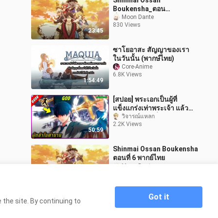
Shinmai Ossan
Boukensha_ตอน
ที่_12_ตอนจบ_พากย์ไทย
Moon Dante
830 Views
23:45
ซาโยอาสะ สัญญาของเรา
ในวันนั้น (พากษ์ไทย)
Core-Anime
6.8K Views
1:54:49
[สปอย] พระเอกเป็นผู้ที่
แข็งแกร่งเท่าพระเจ้า แล้ว
ถูกอัญเชิญมาเพื่อกอบกู้โลก
วิจารณ์แหลก
2.2K Views
🧙⚔️ | คลิปเดียวจบ |
50:59
Shinmai Ossan Boukensha
ตอนที่ 6 พากย์ไทย
Moon Dante
411 Views
23:46
Got it
the site. By continuing to
Home
ผู้ถูกทิ้งเพราะสกิลไร้ค่าอย่างสร้างสถานะผิด
>