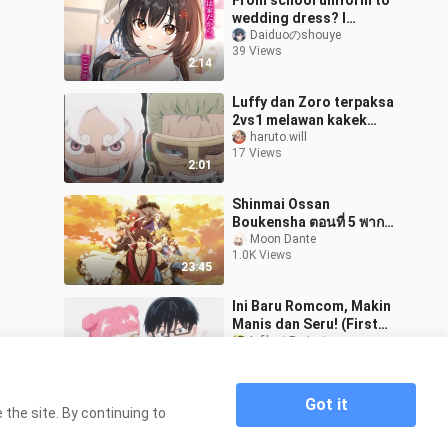
From school uniform to
wedding dress? I
married and moved in
Daiduoのshouye
39 Views
with the “country girl”
2:14
from my class..
Luffy dan Zoro terpaksa
2vs1 melawan kakek
ini?!? 😱
haruto.will
17 Views
2:01
Shinmai Ossan
Boukensha ตอนที่ 5 พากย์
ไทย
Moon Dante
1.0K Views
23:45
Ini Baru Romcom, Makin
Manis dan Seru! (First
Impression Seihantai na
Infikret Project
18 Views
Kimi to Boku S2)
3:05
Got it
the site. By continuing to
Home
ผู้ถูกทิ้งเพราะสกิลไร้ค่าอย่างสร้างสถานะผิด
>