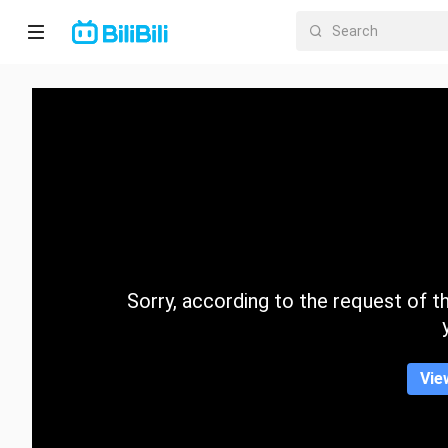
Home
Anime
Short
Drama
Trending
Sorry, according to the request of the
Category
Vie