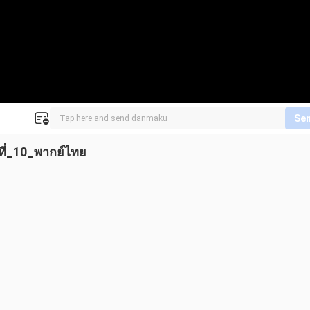
Se
นที่_10_พากย์ไทย