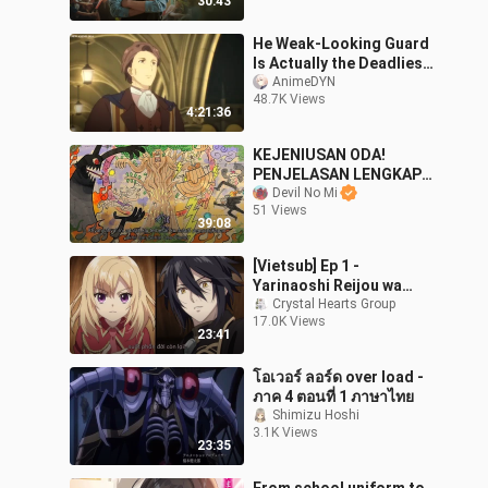
30:43
He Weak-Looking Guard
Is Actually the Deadliest
Assassin | Episode 1-12 |
AnimeDYN
48.7K Views
English Dubbed - New
4:21:36
Anime
KEJENIUSAN ODA!
PENJELASAN LENGKAP
TIGA DUNIA & MURAL
Devil No Mi
51 Views
PIECE! - One Piece (Mega
39:08
Teori)
[Vietsub] Ep 1 -
Yarinaoshi Reijou wa
Ryuutei Heika wo
Crystal Hearts Group
17.0K Views
Kouryakuchuu
23:41
โอเวอร์ ลอร์ด over load -
ภาค 4 ตอนที่ 1 ภาษาไทย
Shimizu Hoshi
3.1K Views
23:35