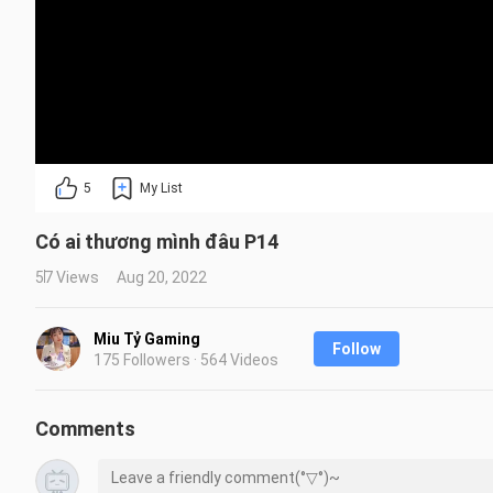
5
My List
Có ai thương mình đâu P14
57 Views
Aug 20, 2022
Miu Tỷ Gaming
Follow
175 Followers · 564 Videos
Comments