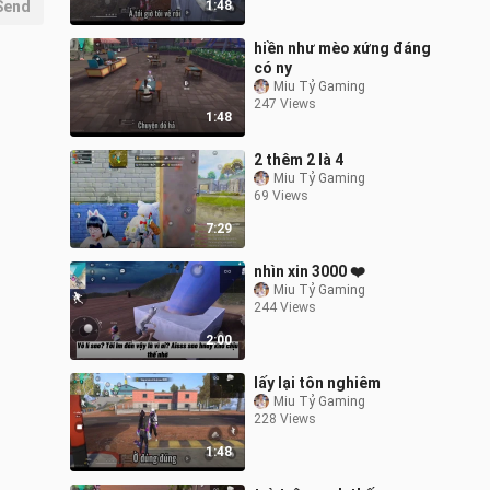
Send
1:48
thêm th
hiền như mèo xứng đáng
có ny
Miu Tỷ Gaming
247 Views
1:48
2 thêm 2 là 4
Miu Tỷ Gaming
69 Views
7:29
nhìn xin 3000 ❤️
Miu Tỷ Gaming
244 Views
2:00
lấy lại tôn nghiêm
Miu Tỷ Gaming
228 Views
1:48