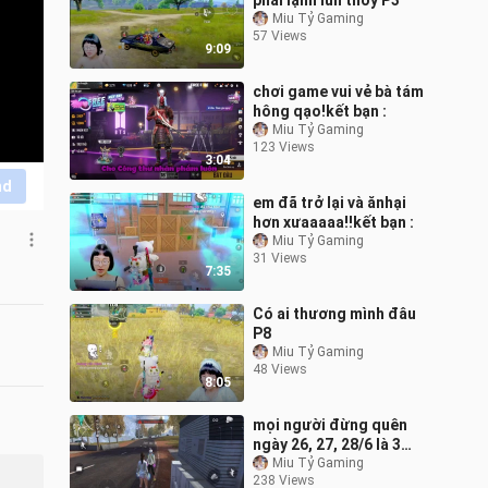
phải lạnh lùn thoy P3
Miu Tỷ Gaming
57 Views
9:09
chơi game vui vẻ bà tám
hông qạo!kết bạn :
Miu Tỷ Gaming
123 Views
3:04
nd
em đã trở lại và ănhại
hơn xưaaaaa!!kết bạn :
Miu Tỷ Gaming
31 Views
7:35
Có ai thương mình đâu
P8
Miu Tỷ Gaming
48 Views
8:05
mọi người đừng quên
ngày 26, 27, 28/6 là 3
ngày thi đấu onlan và mọi
Miu Tỷ Gaming
238 Views
người có thể tham khảo