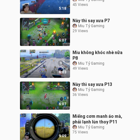
45 Views
5:18
Này thì say xưa P7
Miu Tỷ Gaming
29 Views
6:07
Miu không khóc nhè nữa
P8
Miu Tỷ Gaming
49 Views
6:03
Này thì say xưa P13
Miu Tỷ Gaming
36 Views
6:07
Miếng cơm manh áo mà,
phải lạnh lùn thoy P11
Miu Tỷ Gaming
75 Views
9:09