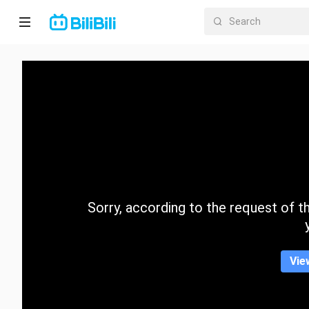
Home
Anime
Short
Drama
Trending
Sorry, according to the request of the
Category
Vie