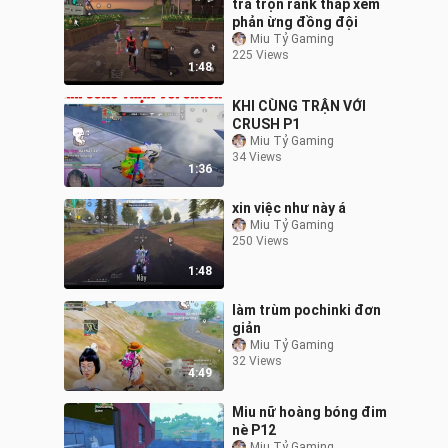
trà trộn rank thấp xem
phản ừng đồng đội
Miu Tỷ Gaming
225 Views
1:48
KHI CÙNG TRẬN VỚI
CRUSH P1
Miu Tỷ Gaming
34 Views
1:36
xin việc như này á
Miu Tỷ Gaming
250 Views
1:48
làm trùm pochinki đơn
giản
Miu Tỷ Gaming
32 Views
4:49
Miu nữ hoàng bóng đim
nè P12
Miu Tỷ Gaming