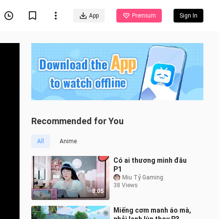
App
Premium
Sign In
Recommended for You
All
Anime
Có ai thương mình đâu
P1
Miu Tỷ Gaming
38 Views
8:05
Miếng cơm manh áo mà,