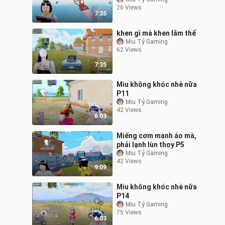
26 Views
7:35
khen gì mà khen lắm thế
Miu Tỷ Gaming
62 Views
7:35
Miu không khóc nhè nữa
P11
Miu Tỷ Gaming
42 Views
6:03
Miếng cơm manh áo mà,
phải lạnh lùn thoy P5
Miu Tỷ Gaming
42 Views
9:09
Miu không khóc nhè nữa
P14
Miu Tỷ Gaming
75 Views
6:03