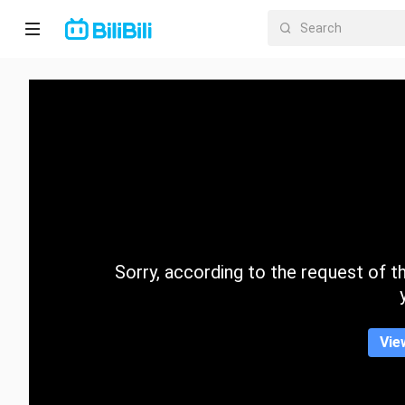
Home
Anime
Short
Drama
Trending
Sorry, according to the request of the
Category
Vie