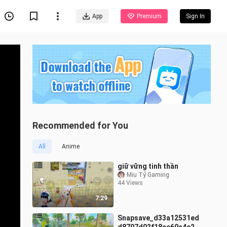
App
Premium
Sign In
Recommended for You
All
Anime
giữ vững tinh thần
Miu Tỷ Gaming
44 Views
7:29
Snapsave_d33a12531ed