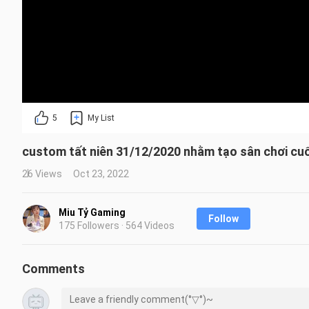
5
My List
custom tất niên 31/12/2020 nhằm tạo sân chơi cuối
26 Views
Oct 23, 2022
Miu Tỷ Gaming
Follow
175 Followers · 564 Videos
Comments