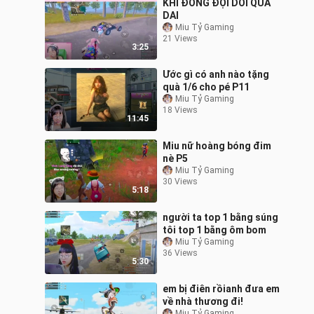
KHI ĐỒNG ĐỘI DỖI QUÁ
DAI
Miu Tỷ Gaming
21 Views
3:25
Ước gì có anh nào tặng
quà 1/6 cho pé P11
Miu Tỷ Gaming
18 Views
11:45
Miu nữ hoàng bóng đim
nè P5
Miu Tỷ Gaming
30 Views
5:18
người ta top 1 bằng súng
tôi top 1 bằng ôm bom
Miu Tỷ Gaming
36 Views
5:30
em bị điên rồianh đưa em
về nhà thương đi!
Miu Tỷ Gaming