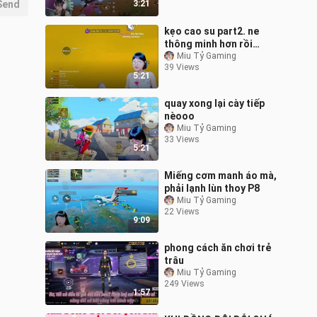
Send
3:21
kẹo cao su part2. ne
thông minh hơn rồi
hahaaa
Miu Tỷ Gaming
39 Views
5:21
quay xong lại cày tiếp
nèooo
Miu Tỷ Gaming
33 Views
5:21
Miếng cơm manh áo mà,
phải lạnh lùn thoy P8
Miu Tỷ Gaming
22 Views
9:09
phong cách ăn chơi trẻ
trâu
Miu Tỷ Gaming
249 Views
1:57