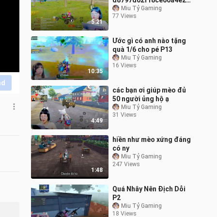
d8797d02f18ce60a4e28a
_720p_edit17
Miu Tỷ Gaming
77 Views
5:21
Ước gì có anh nào tặng
quà 1/6 cho pé P13
Miu Tỷ Gaming
16 Views
10:35
nd
các bạn ơi giúp mèo đủ
50 người ủng hộ ạ
Miu Tỷ Gaming
31 Views
4:49
hiền như mèo xứng đáng
có ny
Miu Tỷ Gaming
247 Views
1:48
Quá Nhây Nên Địch Dỗi
P2
Miu Tỷ Gaming
18 Views