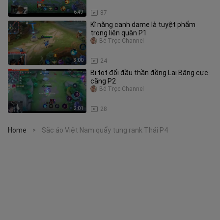
6:49
87
Kĩ năng canh dame là tuyệt phẩm
trong liên quân P1
Bé Trọc Channel
3:00
24
Bi tọt đối đầu thần đồng Lai Bâng cực
căng P2
Bé Trọc Channel
2:01
28
Home
Sắc áo Việt Nam quẩy tung rank Thái P4
>