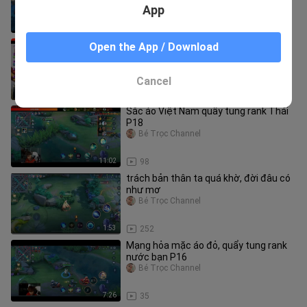
App
8:03
63
Bi tọt ăn lẩu Thái hằng ngày P5
Open the App / Download
Bé Trọc Channel
Cancel
5:41
31
Sắc áo Việt Nam quẩy tung rank Thái
P18
Bé Trọc Channel
11:02
98
trách bản thân ta quá khờ, đời đâu có
như mơ
Bé Trọc Channel
1:53
252
Mạng hỏa mặc áo đỏ, quẩy tung rank
nước bạn P16
Bé Trọc Channel
7:26
35