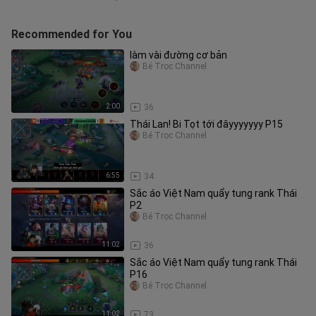
Recommended for You
làm vài đường cơ bản
Bé Trọc Channel
2:00
36
Thái Lan! Bi Tọt tới đâyyyyyyy P15
Bé Trọc Channel
6:55
34
Sắc áo Việt Nam quẩy tung rank Thái
P2
Bé Trọc Channel
11:02
36
Sắc áo Việt Nam quẩy tung rank Thái
P16
Bé Trọc Channel
11:02
73