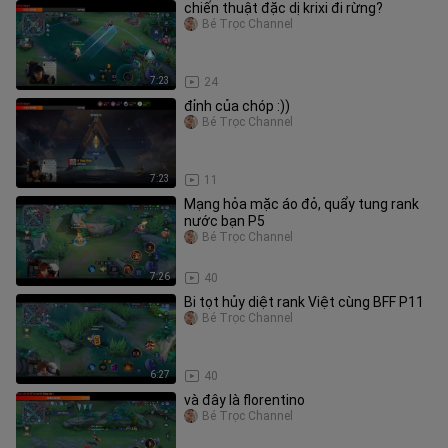
chiến thuật đặc dị krixi đi rừng?
Bé Trọc Channel
7:23
24
đỉnh của chóp :))
Bé Trọc Channel
7:23
11
Mạng hỏa mặc áo đỏ, quẩy tung rank
nước bạn P5
Bé Trọc Channel
7:26
40
Bi tọt hủy diệt rank Việt cùng BFF P11
Bé Trọc Channel
6:27
40
và đây là florentino
Bé Trọc Channel