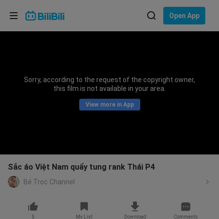
Choose your language
Open App
English
Language: English
ภาษาไทย
Sorry, according to the request of the copyright owner,
Sign
this film is not available in your area.
Tiếng Việt
In
View more in App
Bahasa Indonesia
Bahasa Melayu
Sắc áo Việt Nam quẩy tung rank Thái P4
Bé Trọc Channel
5
My List
Download
Comments