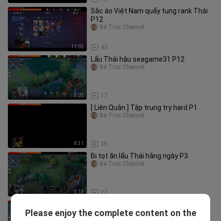
Sắc áo Việt Nam quẩy tung rank Thái
P12
Bé Trọc Channel
11:02
43
Lẩu Thái hậu seagame31 P12
Bé Trọc Channel
8:03
17
[ Liên Quân ] Tập trung try hard P1
Bé Trọc Channel
8:31
25
Bi tọt ăn lẩu Thái hằng ngày P3
Bé Trọc Channel
5:13
27
Lẩu Thái hậu seagame31 P15
Please enjoy the complete content on the
Bé Trọc Channel