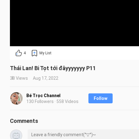
4
My List
Thái Lan! Bi Tọt tới đâyyyyyyy P11
38 Views
Aug 17, 2022
Bé Trọc Channel
Follow
130 Followers · 558 Videos
Comments