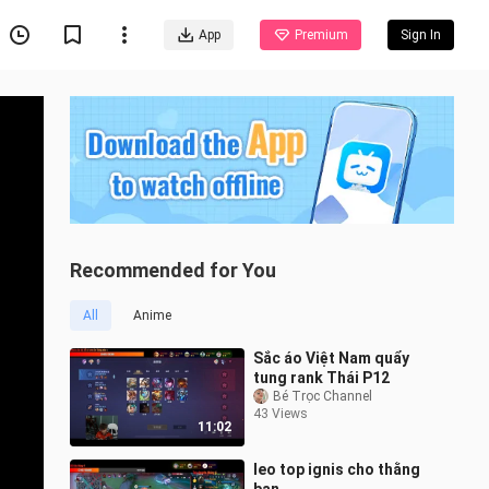
App
Premium
Sign In
Recommended for You
All
Anime
Sắc áo Việt Nam quẩy
tung rank Thái P12
Bé Trọc Channel
43 Views
11:02
leo top ignis cho thằng