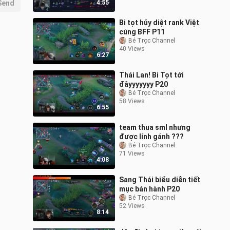
Send
4:55
Bi tọt hủy diệt rank Việt
cùng BFF P11
Bé Trọc Channel
40 Views
6:27
Thái Lan! Bi Tọt tới
đâyyyyyyy P20
Bé Trọc Channel
58 Views
6:55
team thua sml nhưng
được lính gánh ???
Bé Trọc Channel
71 Views
4:08
Sang Thái biểu diễn tiết
mục bán hành P20
Bé Trọc Channel
52 Views
8:14