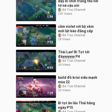
dậy đi chơi trung thu với
tớ nè cậu ưiii
Bé Trọc Channel
247 Views
1:54
cầm violet với bộ skin
mới lật kèo đẳng cấp
Bé Trọc Channel
28 Views
7:23
Thái Lan! Bi Tọt tới
đâyyyyyyy P4
Bé Trọc Channel
34 Views
6:55
build đồ krixi siêu mạnh
mùa 22
Bé Trọc Channel
33 Views
7:23
Bi tọt ăn lẩu Thái hằng
ngày P15
Bé Trọc Channel