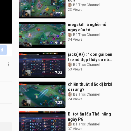
bạn
Bé Trọc Channel
23 Views
7:23
megakill là nghề mỗi
ngày của tớ
Bé Trọc Channel
34 Views
9:16
nd
jack(j97) : " con gái bến
tre nó đẹp thấy sợ nó
đẹp thấy ớn "
Bé Trọc Channel
53 Views
7:23
chiến thuật đặc dị krixi
đi rừng?
Bé Trọc Channel
24 Views
7:23
Bi tọt ăn lẩu Thái hằng
ngày P6
Bé Trọc Channel
37 Views