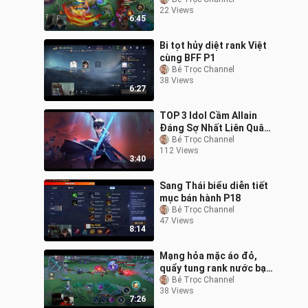
22 Views
6:45
Bi tọt hủy diệt rank Việt
cùng BFF P1
Bé Trọc Channel
38 Views
6:27
TOP 3 Idol Cầm Allain
Đáng Sợ Nhất Liên Quân
P1
Bé Trọc Channel
112 Views
3:40
Sang Thái biểu diễn tiết
mục bán hành P18
Bé Trọc Channel
47 Views
8:14
Mạng hỏa mặc áo đỏ,
quẩy tung rank nước bạn
P13
Bé Trọc Channel
38 Views
7:26