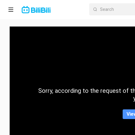
Home
Anime
Short
Drama
Trending
Sorry, according to the request of the
Category
Vie