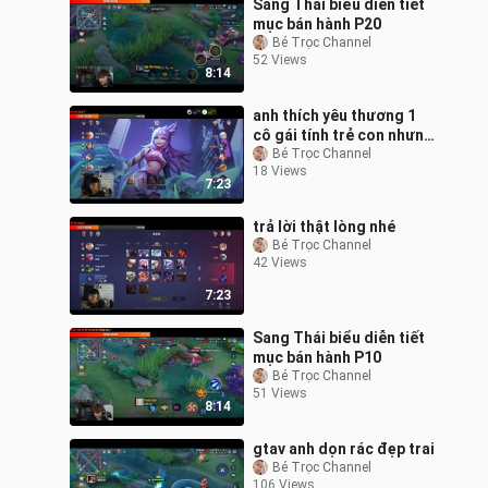
Sang Thái biểu diễn tiết
mục bán hành P20
Bé Trọc Channel
52 Views
8:14
anh thích yêu thương 1
cô gái tính trẻ con nhưng
dễ cọc hông
Bé Trọc Channel
18 Views
7:23
trả lời thật lòng nhé
Bé Trọc Channel
42 Views
7:23
Sang Thái biểu diễn tiết
mục bán hành P10
Bé Trọc Channel
51 Views
8:14
gtav anh dọn rác đẹp trai
Bé Trọc Channel
106 Views