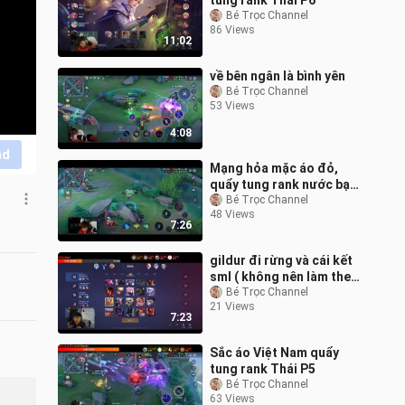
tung rank Thái P6
Bé Trọc Channel
86 Views
11:02
về bên ngân là bình yên
Bé Trọc Channel
53 Views
4:08
nd
Mạng hỏa mặc áo đỏ,
quẩy tung rank nước bạn
P15
Bé Trọc Channel
48 Views
7:26
gildur đi rừng và cái kết
sml ( không nên làm theo
)
Bé Trọc Channel
21 Views
7:23
Sắc áo Việt Nam quẩy
tung rank Thái P5
Bé Trọc Channel
63 Views