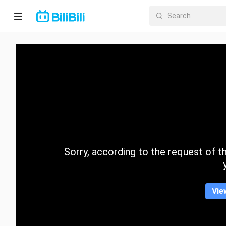
Home
Anime
Short
Drama
Trending
Sorry, according to the request of the
Category
Vie