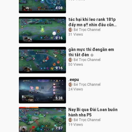
4:08
tác hại khi leo rank 181p
đấy mn ạ!! nhìn đâu cũng
liên quân!!
Bé Trọc Channel
31 Views
9:16
gần mực thì đengần em
thì tắt đèn ☺️
Bé Trọc Channel
50 Views
9:16
.eepu
Bé Trọc Channel
24 Views
5:38
Nay Bi qua Đài Loan buôn
hành nha P5
Bé Trọc Channel
19 Views
7:57