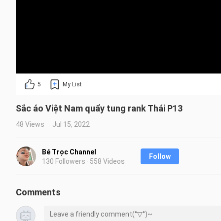
5
My List
Sắc áo Việt Nam quẩy tung rank Thái P13
48 Views
Jul 15, 2022
Bé Trọc Channel
Follow
130 Followers · 558 Videos
Comments