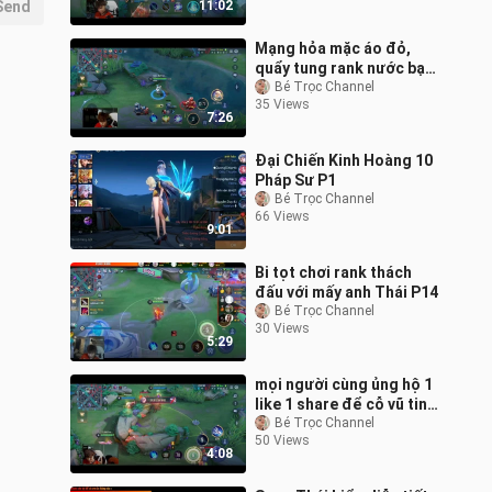
Send
11:02
Mạng hỏa mặc áo đỏ,
quẩy tung rank nước bạn
P16
Bé Trọc Channel
35 Views
7:26
Đại Chiến Kinh Hoàng 10
Pháp Sư P1
Bé Trọc Channel
66 Views
9:01
Bi tọt chơi rank thách
đấu với mấy anh Thái P14
Bé Trọc Channel
30 Views
5:29
mọi người cùng ủng hộ 1
like 1 share để cỗ vũ tinh
thần cho 2 mc và 2 khách
Bé Trọc Channel
50 Views
mời vui tính nhé ...!!
4:08