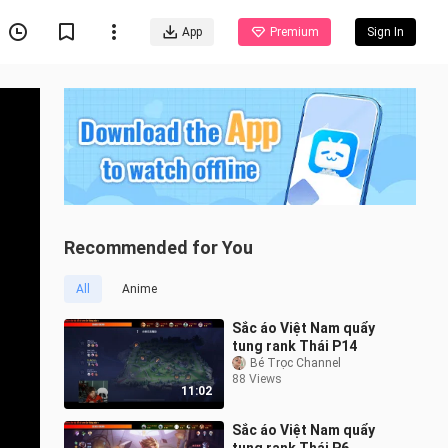
App
Premium
Sign In
Recommended for You
All
Anime
Sắc áo Việt Nam quẩy
tung rank Thái P14
Bé Trọc Channel
88 Views
11:02
Sắc áo Việt Nam quẩy