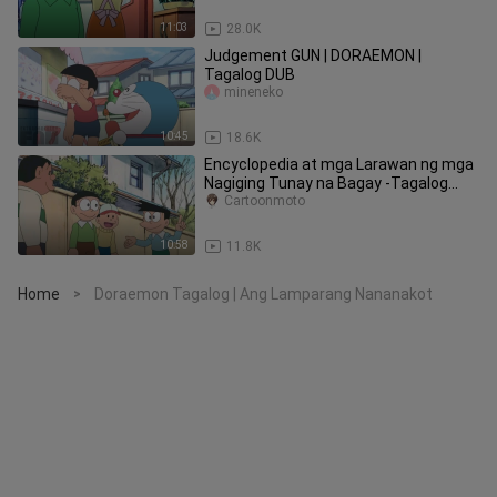
11:03
28.0K
Judgement GUN | DORAEMON |
Tagalog DUB
mineneko
10:45
18.6K
Encyclopedia at mga Larawan ng mga
Nagiging Tunay na Bagay -Tagalog
Dubbed (Doraemon Tagalog)
Cartoonmoto
10:58
11.8K
Home
Doraemon Tagalog | Ang Lamparang Nananakot
>