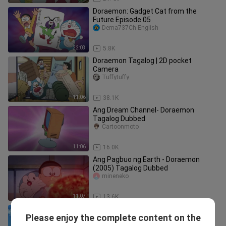
Doraemon: Gadget Cat from the
Future Episode 05
Dema737Ch English
22:03
5.8K
Doraemon Tagalog | 2D pocket
Camera
Tuffytuffy
11:06
38.1K
Ang Dream Channel- Doraemon
Tagalog Dubbed
Cartoonmoto
11:06
16.0K
Ang Pagbuo ng Earth - Doraemon
(2005) Tagalog Dubbed
mineneko
11:07
13.6K
Higanteng Halimaw sa Islang
Please enjoy the complete content on the
Naninirahan- Tagalog Dubbed
Cartoonmoto