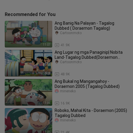
Recommended for You
Ang Banig Na Palayan - Tagalog
Dubbed ( Doraemon Tagalog)
Cartoonmoto
11:07
41.9K
Ang Lugar ng mga Panaginip| Nobita
Land-Tagalog Dubbed(Doraemon
Tagalog)
Cartoonmoto
10:07
48.9K
Ang Bukal ng Mangangahoy -
Doraemon 2005 (Tagalog Dubbed)
mineneko
11:06
16.9K
Roboko, Mahal Kita - Doraemon (2005)
Tagalog Dubbed
mineneko
11:06
21.4K