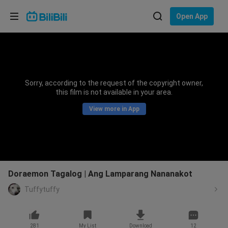
Choose your language
Open App
English
Language: English
ภาษาไทย
Sorry, according to the request of the copyright owner,
Sign
this film is not available in your area.
Tiếng Việt
In
View more in App
Bahasa Indonesia
Bahasa Melayu
Doraemon Tagalog | Ang Lamparang Nananakot
Tuffytuffy
281
My List
Download
12