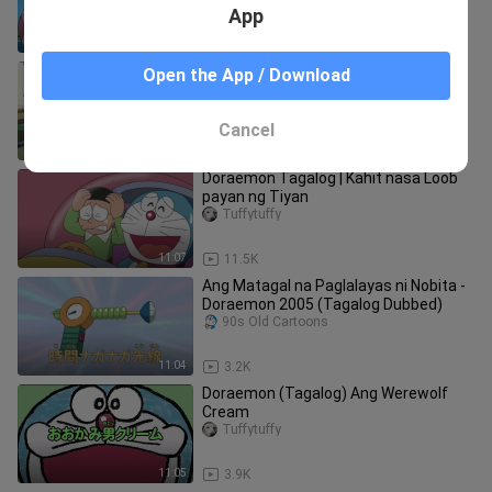
(Doraemon Tagalog)
App
21:19
9.2K
Doraemon | S1 | EP3 | Tagalog dub |
Open the App / Download
Tinapay na Pampatalas ng memorya
RanmaSaotome_2.0
Cancel
11:07
49.8K
Doraemon Tagalog | Kahit nasa Loob
payan ng Tiyan
Tuffytuffy
11:07
11.5K
Ang Matagal na Paglalayas ni Nobita -
Doraemon 2005 (Tagalog Dubbed)
90s Old Cartoons
11:04
3.2K
Doraemon (Tagalog) Ang Werewolf
Cream
Tuffytuffy
11:05
3.9K