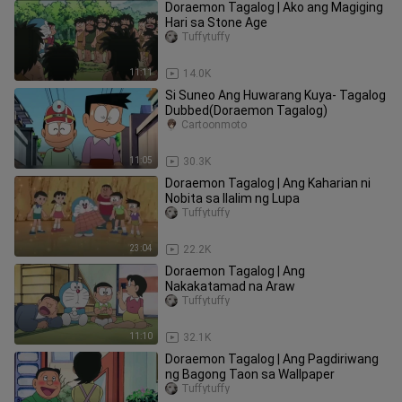
Doraemon Tagalog | Ako ang Magiging
Hari sa Stone Age
Tuffytuffy
11:11
14.0K
Si Suneo Ang Huwarang Kuya- Tagalog
Dubbed(Doraemon Tagalog)
Cartoonmoto
11:05
30.3K
Doraemon Tagalog | Ang Kaharian ni
Nobita sa Ilalim ng Lupa
Tuffytuffy
23:04
22.2K
Doraemon Tagalog | Ang
Nakakatamad na Araw
Tuffytuffy
11:10
32.1K
Doraemon Tagalog | Ang Pagdiriwang
ng Bagong Taon sa Wallpaper
Tuffytuffy