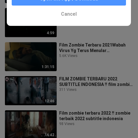
Film zombie terbaik
Cancel
52 Views
4:59
Film Zombie Terbaru 2021Wabah
Virus Yg Terus Menular
Menerorkami Terus#filmzombi
5.6K Views
1:31:15
FILM ZOMBIE TERBARU 2022
SUBTITLE INDONESIA ‼️ film zombie
full movie 2022 sub i
311 Views
12:46
Film zombie terbaru 2022 ‼️ zombie
terbaik 2022 subtitle indonesia
98 Views
16:42