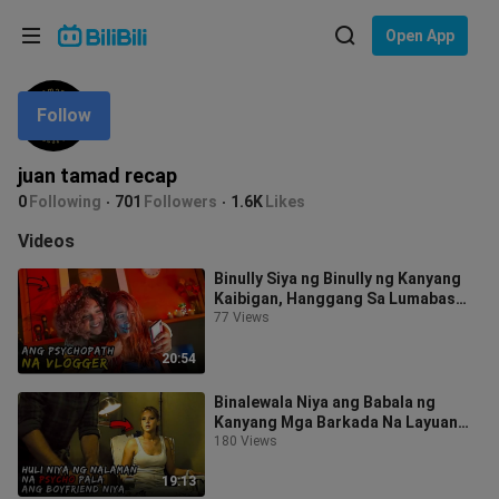
Choose your language
Open App
English
Follow
Language: English
ภาษาไทย
juan tamad recap
Sign
0
Following
701
Followers
1.6K
Likes
Tiếng Việt
In
Videos
Bahasa Indonesia
Binully Siya ng Binully ng Kanyang
Kaibigan, Hanggang Sa Lumabas
Bahasa Melayu
Ang Tunay Niyang... | Sissy 2022
77 Views
20:54
Binalewala Niya ang Babala ng
Kanyang Mga Barkada Na Layuan
Ang Lalaking ito Hanggang Sa... |
180 Views
19:13