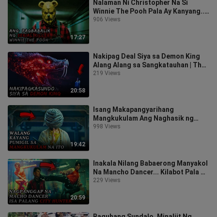
Nalaman Ni Christopher Na Si
Winnie The Pooh Pala Ay Kanyang... |
Winnie The Pooh Blood & Honey
906 Views
17:27
Nakipag Deal Siya sa Demon King
Alang Alang sa Sangkatauhan | The
Yin Yang Master
219 Views
20:58
Isang Makapangyarihang
Mangkukulam Ang Naghasik ng
Lagim sa Imperyo ng Tsina Para
998 Views
Maghiganti
19:42
Inakala Nilang Babaerong Manyakol
Na Mancho Dancer... Kilabot Pala Na
City Hunter | City Hunter 2024
229 Views
20:59
Baguhang Sundalo, Minaliit Ng