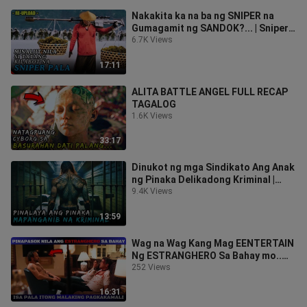
Nakakita ka na ba ng SNIPER na
Gumagamit ng SANDOK?... | Snipers
2022 Movie Recap Tagalog
6.7K Views
17:11
ALITA BATTLE ANGEL FULL RECAP
TAGALOG
1.6K Views
33:17
Dinukot ng mga Sindikato Ang Anak
ng Pinaka Delikadong Kriminal |
There Are No Saints Movie Recap
9.4K Views
13:59
Wag na Wag Kang Mag EENTERTAIN
Ng ESTRANGHERO Sa Bahay mo..
Magugulat Ka Sa Ending | Malicious
252 Views
Recap
16:31