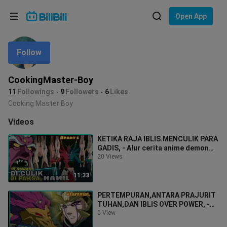
Choose your language
Open App
English
Follow
Language: English
ภาษาไทย
CookingMaster-Boy
Sign
11
Followings
9
Followers
6
Likes
Tiếng Việt
In
Cooking Master Boy
Bahasa Indonesia
Videos
KETIKA RAJA IBLIS.MENCULIK PARA
Bahasa Melayu
GADIS, - Alur cerita anime demon
lord dante part 5
20 Views
11:33
PERTEMPURAN,ANTARA PRAJURIT
TUHAN,DAN IBLIS OVER POWER, -
alur cerita demon lord dante.
0 View
#alurcerita