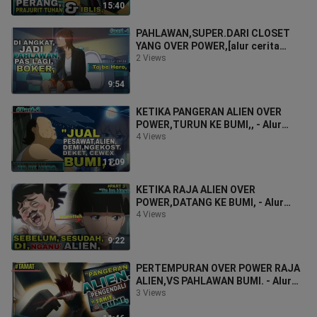
15:40
PAHLAWAN,SUPER.DARI CLOSET
YANG OVER POWER,[alur cerita
anime to be hero
2 Views
9:54
KETIKA PANGERAN ALIEN OVER
POWER,TURUN KE BUMI,, - Alur
cerita anime To be Hero.
4 Views
11:09
KETIKA RAJA ALIEN OVER
POWER,DATANG KE BUMI, - Alur
cerita to be hero.part 3 #anime
4 Views
#alurcerita
9:22
PERTEMPURAN OVER POWER RAJA
ALIEN,VS PAHLAWAN BUMI. - Alur
cerita To be Hero-tamat
3 Views