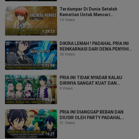
Terdampar Di Dunia Setelah
Kematian Untuk Mencari
Keberadaan DEWA
10 Views
1:29:23
DIKIRA LEMAH ! PADAHAL PRIA INI
REINKARNASI DARI DEWA PENYIHIR
TERKUAT
35 Views
1:11:54
PRIA INI TIDAK NYADAR KALAU
DIRINYA SANGAT KUAT DAN
OVERPOWER DI ISEKAI
9 Views
1:09:29
PRIA INI DIANGGAP BEBAN DAN
DIUSIR OLEH PARTY PADAHAL
PAHLAWAN OVERPOWER HIGH IQ++
21 Views
1:19:21