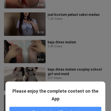
0:06
jual kostum pelaut seksi medan
1.2K Views
0:10
baju dinas malam
3.4K Views
0:14
baju dinas malam cosplay school
girl and maid
237 Views
0:07
Please enjoy the complete content on the
baju dinas malam kimono
App
4.5K Views