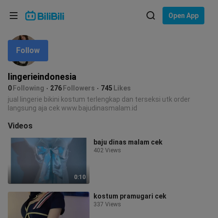
Choose your language
Open App
English
Follow
Language: English
ภาษาไทย
lingerieindonesia
Sign
0
Following
276
Followers
745
Likes
Tiếng Việt
In
jual lingerie bikini kostum terlengkap dan terseksi utk order
langsung aja cek www.bajudinasmalam.id
Bahasa Indonesia
Videos
Bahasa Melayu
baju dinas malam cek
402 Views
0:10
kostum pramugari cek
337 Views