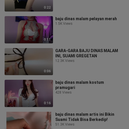
0:22
baju dinas malam pelayan merah
1.5K Views
0:11
GARA-GARA BAJU DINAS MALAM
INI, SUAMI GREGETAN
12.3K Views
0:06
baju dinas malam kostum
pramugari
428 Views
0:16
baju dinas malam artis ini Bikin
Suami Tidak Bisa Berkedip!
51.3K Views