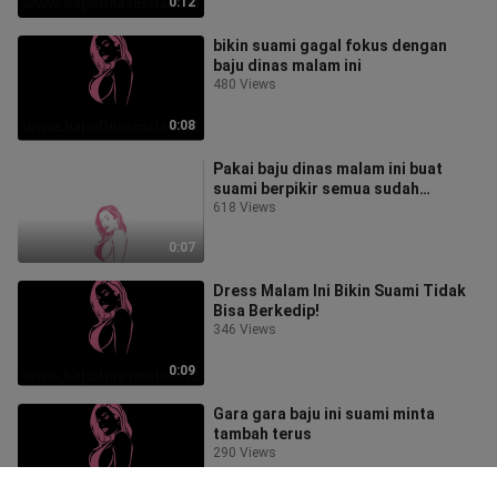
0:12
bikin suami gagal fokus dengan
baju dinas malam ini
480 Views
0:08
Pakai baju dinas malam ini buat
suami berpikir semua sudah
kudapatkan di rumah
618 Views
0:07
Dress Malam Ini Bikin Suami Tidak
Bisa Berkedip!
346 Views
0:09
Gara gara baju ini suami minta
tambah terus
290 Views
0:08