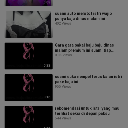
0:08
suami auto melotot istri wajib
punya baju dinas malam ini
402 Views
0:10
Gara gara pakai baju baju dinas
malam premium ini suami tiap
malam minta jatah terus
8.8K Views
0:22
suami suka nempel terus kalau istri
pake baju ini
955 Views
0:16
rekomendasi untuk istri yang mau
terlihat seksi di depan paksu
544 Views