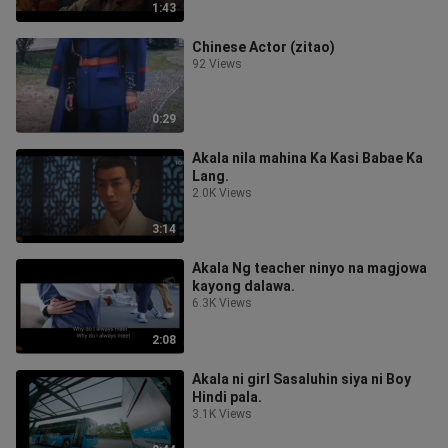
1:43
Chinese Actor (zitao)
92 Views
0:29
Akala nila mahina Ka Kasi Babae Ka
Lang.
2.0K Views
3:14
Akala Ng teacher ninyo na magjowa
kayong dalawa.
6.3K Views
2:08
Akala ni girl Sasaluhin siya ni Boy
Hindi pala.
3.1K Views