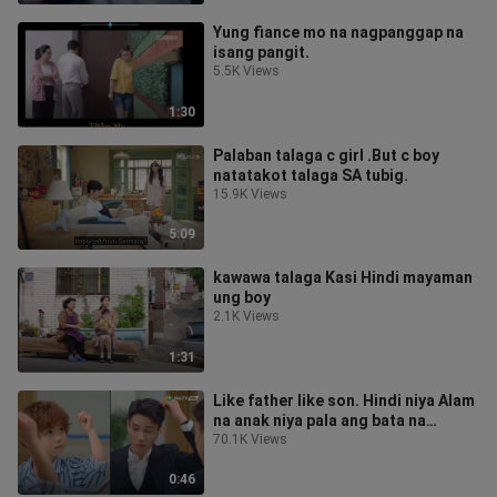
Yung fiance mo na nagpanggap na
isang pangit.
5.5K Views
1:30
Palaban talaga c girl .But c boy
natatakot talaga SA tubig.
15.9K Views
5:09
kawawa talaga Kasi Hindi mayaman
ung boy
2.1K Views
1:31
Like father like son. Hindi niya Alam
na anak niya pala ang bata na
kinakausap niya.
70.1K Views
0:46