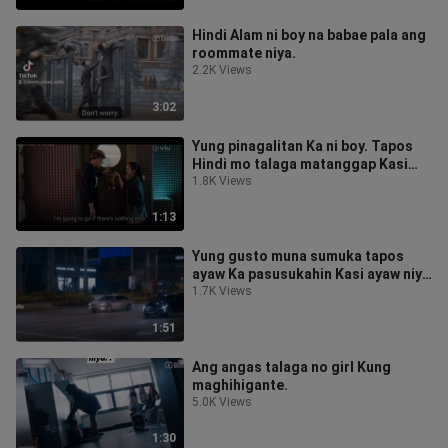
Hindi Alam ni boy na babae pala ang
roommate niya.
2.2K Views
3:02
Yung pinagalitan Ka ni boy. Tapos
Hindi mo talaga matanggap Kasi
pinagalitan Ka magalit Ka din.
1.8K Views
1:13
Yung gusto muna sumuka tapos
ayaw Ka pasusukahin Kasi ayaw niya
madumihan Yung car niya.
1.7K Views
1:51
Ang angas talaga no girl Kung
maghihigante.
5.0K Views
1:30