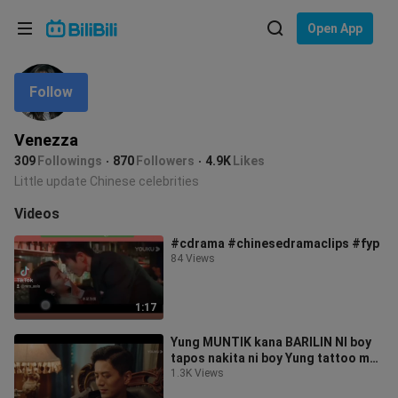
Choose your language
Open App
English
Follow
Language: English
ภาษาไทย
Venezza
Sign
309
Followings
870
Followers
4.9K
Likes
Tiếng Việt
In
Little update Chinese celebrities
Bahasa Indonesia
Videos
#cdrama #chinesedramaclips #fyp
Bahasa Melayu
84 Views
1:17
Yung MUNTIK kana BARILIN NI boy
tapos nakita ni boy Yung tattoo mo
tapos may NAALALA sya bigla.
1.3K Views