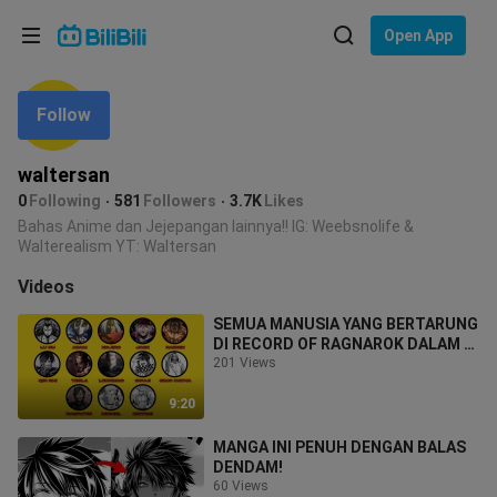
Choose your language
Open App
English
Follow
Language: English
ภาษาไทย
waltersan
Sign
0
Following
581
Followers
3.7K
Likes
Tiếng Việt
In
Bahas Anime dan Jejepangan lainnya!! IG: Weebsnolife &
Walterealism YT: Waltersan
Bahasa Indonesia
Videos
Bahasa Melayu
SEMUA MANUSIA YANG BERTARUNG
DI RECORD OF RAGNAROK DALAM 9
MENIT
201 Views
9:20
MANGA INI PENUH DENGAN BALAS
DENDAM!
60 Views