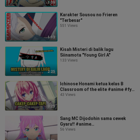
1:09
Karakter Sousou no Frieren
"Terbesar"
551 Views
1:13
Kisah Misteri di balik lagu
Siinamota "Young Girl A"
133 Views
2:25
Ichinose Honami ketua kelas B
Classroom of the elite #anime #fyp
#classroomoftheelite
43 Views
0:25
Sang MC Dijodohin sama cewek
Gyaru!! #anime
#fuufuijoukoibitomiman #fyp
56 Views