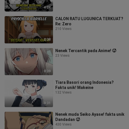
4:24
CALON RATU LUGUNICA TERKUAT?
Re: Zero
210 Views
2:38
Nenek Tercantik pada Anime! 🥵
23 Views
0:39
Tiara Basori orang Indonesia?
Fakta unik! Makeine
132 Views
0:31
Nenek muda Seiko Ayase! fakta unik
Dandadan 🥵
430 Views