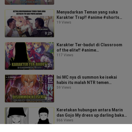
0:31
Menyadarkan Teman yang suka
Karakter Trap!! #anime #shorts
#fyp
19 Views
0:25
Karakter Ter-badut di Classroom
of the elite!! #anime
#classroomoftheelite #fyp
117 Views
0:27
Ini MC nya di summon ke isekai
habis itu malah NTR temen
seperjuangannya sendiri #anime
59 Views
#ntr
0:29
Keretakan hubungan antara Marin
dan Gojo My dress up darling bakal
berakhir bad ending?! #anime
866 Views
0:25