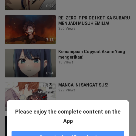
0:22
RE: ZERO IF PRIDE I KETIKA SUBARU
MENJADI MUSUH EMILIA!
350 Views
7:13
Kemampuan Copycat Akane Yang
mengerikan!
13 Views
0:34
MANGA INI SANGAT SUS!!
229 Views
0:33
Please enjoy the complete content on the
Gara-gara ini Giyu Dibully!!
App
84 Views