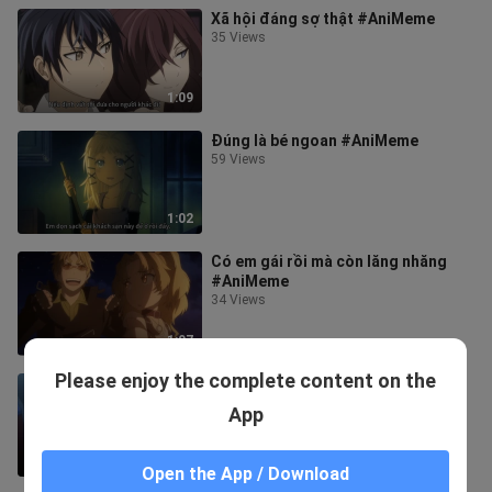
Xã hội đáng sợ thật #AniMeme
35 Views
1:09
Đúng là bé ngoan #AniMeme
59 Views
1:02
Có em gái rồi mà còn lăng nhăng
#AniMeme
34 Views
1:07
Please enjoy the complete content on the
Sếp sòng gáy to thế #AniMeme
73 Views
App
1:17
Open the App / Download