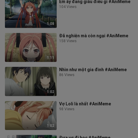
Em ấy đang giấu điều gì #AniMeme
104 Views
1:08
Đã nghiện mà còn ngại #AniMeme
158 Views
1:11
Nhìn như một gia đình #AniMeme
86 Views
1:02
Vợ Loli là nhất #AniMeme
98 Views
1:02
Đưa vợ đi học #AniMeme