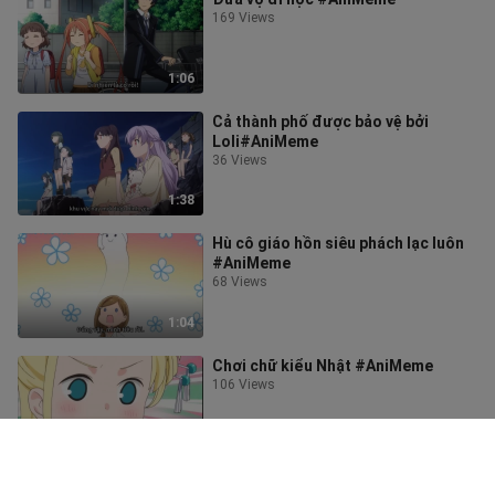
169 Views
1:06
Cả thành phố được bảo vệ bởi
Loli#AniMeme
36 Views
1:38
Hù cô giáo hồn siêu phách lạc luôn
#AniMeme
68 Views
1:04
Chơi chữ kiểu Nhật #AniMeme
106 Views
1:02
Nghệ nhân trường phái bốc phét