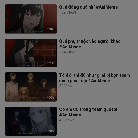
Quá đáng quá nhỉ #AniMeme
132 Views
1:06
Quá phụ thuộc vào người khác
#AniMeme
124 Views
1:10
Tổ đội thì đủ nhưng lại bị bọn team
mình phá hoại #AniMeme
33 Views
1:43
Có em Cú trong team quá lợi
#AniMeme
48 Views
1:02