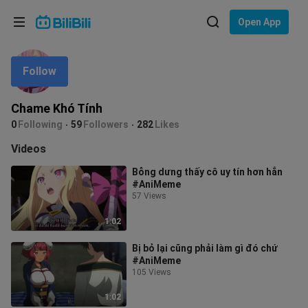
Choose your language
Open App
English
Follow
Language: English
ภาษาไทย
Chame Khó Tính
Sign
0
Following
59
Followers
282
Likes
Tiếng Việt
In
Videos
Bahasa Indonesia
Bỗng dưng thấy cô uy tín hơn hẳn
#AniMeme
Bahasa Melayu
57 Views
1:02
Bị bỏ lại cũng phải làm gì đó chứ
#AniMeme
105 Views
1:02