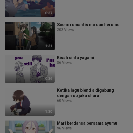
0:37
Scene romantis mc dan heroine
202 Views
1:31
Kisah cinta yagami
86 Views
0:36
Ketika lagu blend s digabung
dengan op jaku chara
60 Views
1:30
Mari berdansa bersama ayumu
96 Views