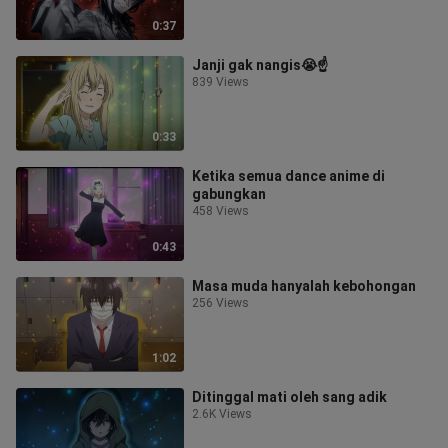
0:37
Janji gak nangis😭☝
839 Views
0:33
Ketika semua dance anime di
gabungkan
458 Views
0:43
Masa muda hanyalah kebohongan
256 Views
1:02
Ditinggal mati oleh sang adik
2.6K Views