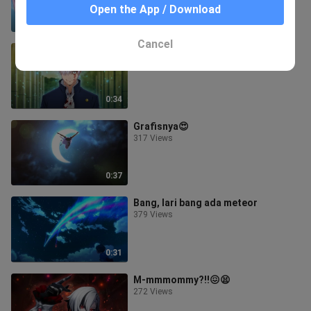
Open the App / Download
1:22
Cancel
Gojo ngamuk🥶😱
235 Views
0:34
Grafisnya😍
317 Views
0:37
Bang, lari bang ada meteor
379 Views
0:31
M-mmmommy?!!😖😫
272 Views