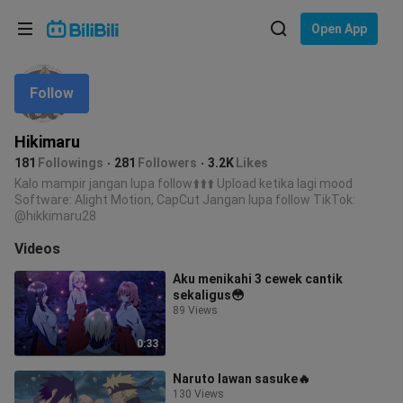
Choose your language
Open App
English
Follow
Language: English
ภาษาไทย
Hikimaru
Sign
181
Followings
281
Followers
3.2K
Likes
Tiếng Việt
In
Kalo mampir jangan lupa follow⬆️⬆️⬆️ Upload ketika lagi mood
Software: Alight Motion, CapCut Jangan lupa follow TikTok:
Bahasa Indonesia
@hikkimaru28
Videos
Bahasa Melayu
Aku menikahi 3 cewek cantik
sekaligus😳
89 Views
0:33
Naruto lawan sasuke🔥
130 Views