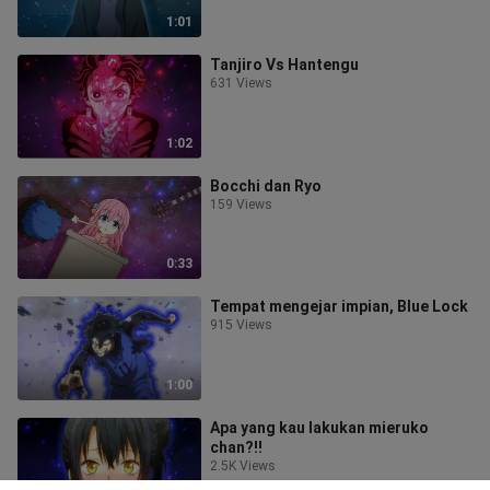
1:01
Tanjiro Vs Hantengu
631 Views
1:02
Bocchi dan Ryo
159 Views
0:33
Tempat mengejar impian, Blue Lock
915 Views
1:00
Apa yang kau lakukan mieruko
chan?!!
2.5K Views