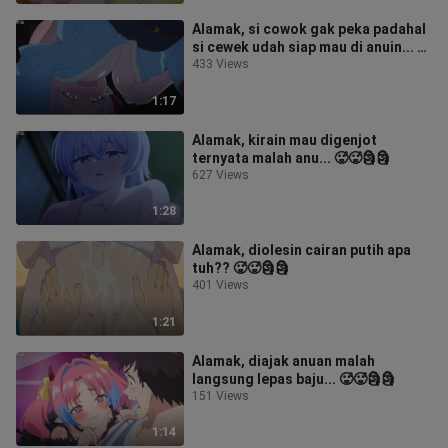
Alamak, si cowok gak peka padahal
si cewek udah siap mau di anuin... 🥵
🥵🗿🗿
433 Views
1:17
Alamak, kirain mau digenjot
ternyata malah anu... 🥵🥵🗿🗿
627 Views
1:28
Alamak, diolesin cairan putih apa
tuh?? 🥵🥵🗿🗿
401 Views
1:21
Alamak, diajak anuan malah
langsung lepas baju... 🥵🥵🗿🗿
151 Views
1:14