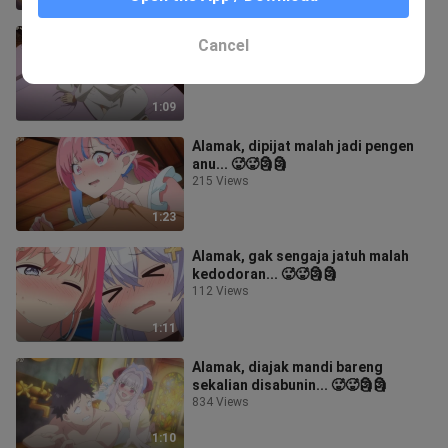
Alamak, tiba-tiba mau di genjot
Cancel
ternyata cuman mimpi... 🥵🥵🗿🗿
1.2K Views
1:09
Alamak, dipijat malah jadi pengen
anu... 🥵🥵🗿🗿
215 Views
1:23
Alamak, gak sengaja jatuh malah
kedodoran... 🥵🥵🗿🗿
112 Views
1:11
Alamak, diajak mandi bareng
sekalian disabunin... 🥵🥵🗿🗿
834 Views
1:10