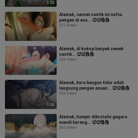
1:25
Alamak, sensei cantik ini nafsu
pengen di anu... 🥵🥵🗿🗿
377 Views
1:15
Alamak, di kokop banyak cewek
cantik... 🥵🥵🗿🗿
266 Views
1:10
Alamak, baru bangun tidur udah
langsung pengen anuan... 🥵🥵🗿🗿
659 Views
1:20
Alamak, hampir dibrutalin gegara
mandi bareng... 🥵🥵🗿🗿
352 Views