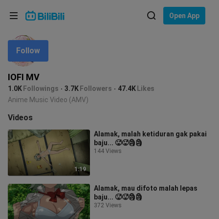
Choose your language
Open App
English
Follow
Language: English
ภาษาไทย
IOFI MV
Sign
1.0K
Followings
3.7K
Followers
47.4K
Likes
Tiếng Việt
In
Anime Music Video (AMV)
Bahasa Indonesia
Videos
Alamak, malah ketiduran gak pakai
Bahasa Melayu
baju... 🥵🥵🗿🗿
144 Views
1:19
Alamak, mau difoto malah lepas
baju... 🥵🥵🗿🗿
372 Views