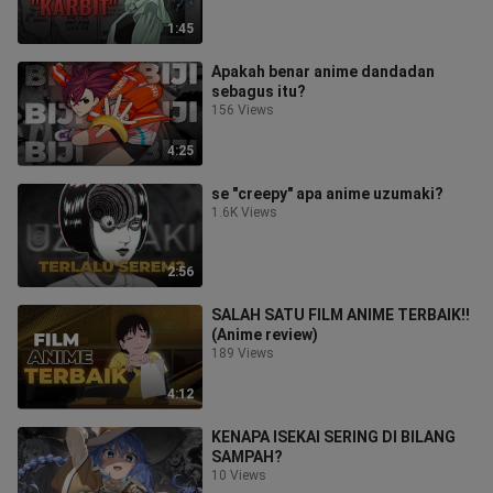
1:45
Apakah benar anime dandadan
sebagus itu?
156 Views
4:25
se "creepy" apa anime uzumaki?
1.6K Views
2:56
SALAH SATU FILM ANIME TERBAIK‼️
(Anime review)
189 Views
4:12
KENAPA ISEKAI SERING DI BILANG
SAMPAH?
10 Views