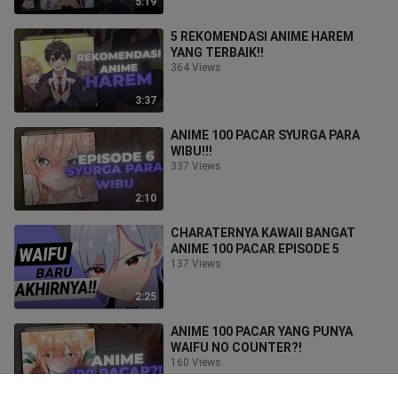
5:19
5 REKOMENDASI ANIME HAREM
YANG TERBAIK!!
364 Views
3:37
ANIME 100 PACAR SYURGA PARA
WIBU!!!
337 Views
2:10
CHARATERNYA KAWAII BANGAT
ANIME 100 PACAR EPISODE 5
137 Views
2:25
ANIME 100 PACAR YANG PUNYA
WAIFU NO COUNTER?!
160 Views
2:34