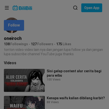
Choose your language
Open App
English
Follow
Language: English
ภาษาไทย
oneiroch
Sign
138
Followings
127
Followers
175
Likes
Tiếng Việt
In
tonton video-video lain nya dan jangan lupa follow ya dan jangan
lupa subscribe channel YouTube juga thanks
Bahasa Indonesia
Videos
Bahasa Melayu
Sisi gelap content alur cerita bagi
para wibu
100 Views
3:34
Kenapa waifu kalian dibilang karbit?
88 Views