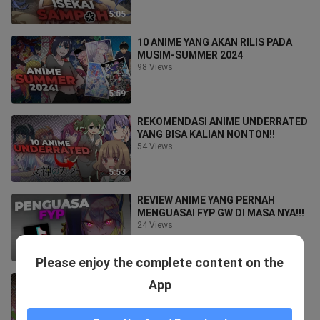
5:05
10 ANIME YANG AKAN RILIS PADA
MUSIM-SUMMER 2024
98 Views
5:59
REKOMENDASI ANIME UNDERRATED
YANG BISA KALIAN NONTON!!
54 Views
5:53
REVIEW ANIME YANG PERNAH
MENGUASAI FYP GW DI MASA NYA!!!
24 Views
2:42
Please enjoy the complete content on the
ANIME APA INI?!
App
1.6K Views