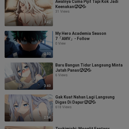
Awalnya Cuma Pijit Tapi Kok Jadi
Keenakan🥵🥵💦
31 Views
3:42
My Hero Academia Season
7「AMV」- Follow
0 View
3:03
Baru Bangun Tidur Langsung Minta
Jatah Panas🥵🥵💦
6 Views
3:40
Gak Kuat Nahan Lagi Langsung
Digas Di Dapur🥵🥵💦
618 Views
2:54
Tsukimichi: Moonlit Fantasy