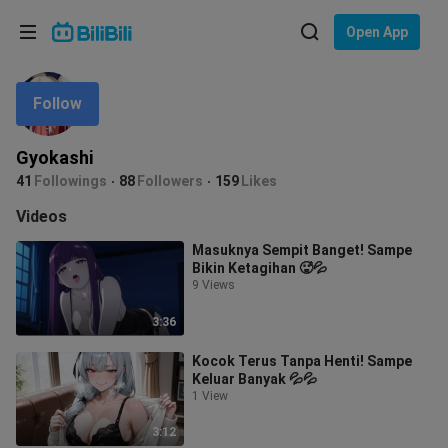
Choose your language
Open App
English
Follow
Language: English
ภาษาไทย
Gyokashi
Sign
41
Followings
88
Followers
159
Likes
Tiếng Việt
In
Videos
Bahasa Indonesia
Masuknya Sempit Banget! Sampe
Bikin Ketagihan 🥵💦
Bahasa Melayu
9 Views
3:36
Kocok Terus Tanpa Henti! Sampe
Keluar Banyak 💦💦
1 View
3:12