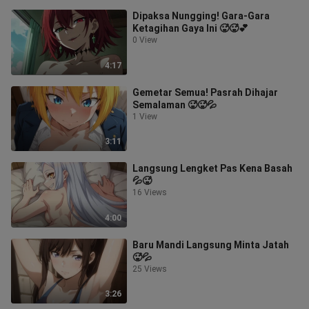
Dipaksa Nungging! Gara-Gara
Ketagihan Gaya Ini 🥵🥵💕
0 View
4:17
Gemetar Semua! Pasrah Dihajar
Semalaman 🥵🥵💦
1 View
3:11
Langsung Lengket Pas Kena Basah
💦🥵
16 Views
4:00
Baru Mandi Langsung Minta Jatah
🥵💦
25 Views
3:26