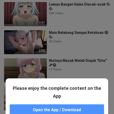
Lemas Banget Habis Diacak-acak 💦
💦
546 Views
3:41
Main Belakang Sampai Ketahuan 🤤
💦
36 Views
2:59
Niatnya Masak Malah Diajak "Gitu"
💕🤤
19 Views
3:31
Please enjoy the complete content on the
Di Rodok Terus Sampai Lemes Ga
Bisa Bangun 🥵🥵💦
App
337 Views
3:29
Open the App / Download