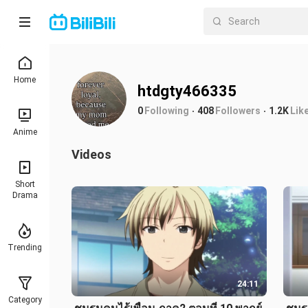
Home
htdgty466335
0
Following
408
Followers
1.2K
Lik
Anime
Videos
Short
Drama
Trending
24:11
Category