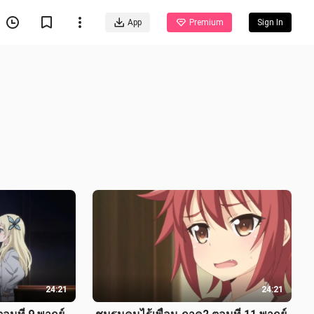
App
Premium
Sign In
24:21
24:21