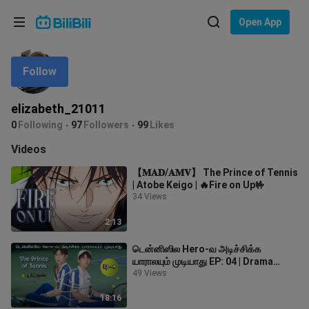
Choose your language
Open App
English
Follow
Language: English
ภาษาไทย
elizabeth_21011
Sign
0
Following
97
Followers
99
Likes
Tiếng Việt
In
Videos
Bahasa Indonesia
【𝐌𝐀𝐃/𝐀𝐌𝐕】 The Prince of Tennis
| Atobe Keigo | 🔥Fire on Up🤟
Bahasa Melayu
34 Views
2:13
டென்னிஸில Hero-வ அடிச்சிக்க
யாராலயும் முடியாது EP: 04 | Drama
Tamil Review
49 Views
18:16