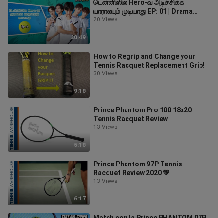
டென்னிஸில Hero-வ அடிச்சிக்க
யாராலயும் முடியாது EP: 01 | Drama
Tamil Review
20 Views
20:49
How to Regrip and Change your
Tennis Racquet Replacement Grip!
30 Views
9:18
Prince Phantom Pro 100 18x20
Tennis Racquet Review
13 Views
5:18
Prince Phantom 97P Tennis
Racquet Review 2020 💚
13 Views
6:17
Match con la Prince PHANTOM 97P