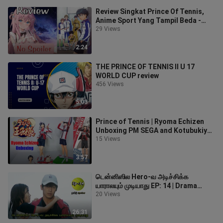
Review Singkat Prince Of Tennis,
Anime Sport Yang Tampil Beda -
Anime Review
29 Views
2:24
THE PRINCE OF TENNIS II U 17
WORLD CUP review
456 Views
5:03
Prince of Tennis | Ryoma Echizen
Unboxing PM SEGA and Kotubukiya
Figure
15 Views
3:57
டென்னிஸில Hero-வ அடிச்சிக்க
யாராலயும் முடியாது EP: 14 | Drama
Tamil Review
20 Views
26:31