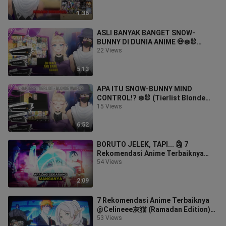
etc.)
1:36
ASLI BANYAK BANGET SNOW-
BUNNY DI DUNIA ANIME 💀❄️🐰
(Tierlist Blonde Waifus Part 2)
22 Views
5:13
APA ITU SNOW-BUNNY MIND
CONTROL!? ❄️🐰 (Tierlist Blonde
Waifus)
15 Views
6:52
BORUTO JELEK, TAPI... 🗿 7
Rekomendasi Anime Terbaiknya
@Celineee灰猫 (Ramadan Edition)
54 Views
Part 2
2:09
7 Rekomendasi Anime Terbaiknya
@Celineee灰猫 (Ramadan Edition)
Part 1
53 Views