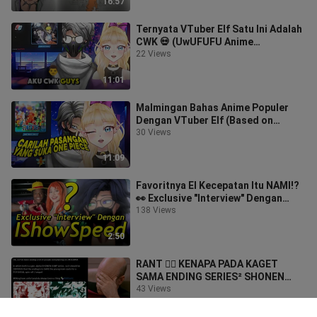
16:57
Ternyata VTuber Elf Satu Ini Adalah
CWK 💀 (UwUFUFU Anime
Terpopuler) Part 3 ★ Ft. Sylphea
22 Views
Karinna
11:01
Malmingan Bahas Anime Populer
Dengan VTuber Elf (Based on
Manga Sales) Part 2 ★ Ft. Sylphea
30 Views
Karinna
11:09
Favoritnya El Kecepatan Itu NAMI!?
👀 Exclusive "Interview" Dengan
IShowSpeed
138 Views
2:50
RANT 🤦‍♂ KENAPA PADA KAGET
SAMA ENDING SERIES² SHONEN
JUMP? (Jujutsu Kaisen, My Hero,
43 Views
Demon Slayer)
6:07