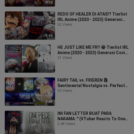
9:10
REDO OF HEALER DI ATAS!? Tierlist
IRL Anime (2020 - 2023) Generasi
Covid Terbaik & Terjelek 😂 Pt. 2
52 Views
5:48
HE JUST LIKE ME FR!! 😭 Tierlist IRL
Anime (2020 - 2023) Generasi Covid
Terbaik & Terjelek 😂 Pt. 1
31 Views
1:49
FAIRY TAIL vs. FRIEREN 🗿
Sentimental Nostalgia vs. Perfect
Formula (UwUFUFU Anime
52 Views
Terpopuler) Pt. 4
9:35
INI FAN LETTER BUAT PARA
NAKAMA :" (VTuber Reacts To One
Piece Fan Letter)
2.4K Views