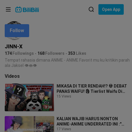
Choose your language
Open App
English
Follow
Language: English
ภาษาไทย
JINN-X
Sign
174
Followings
168
Followers
353
Likes
Tiếng Việt
In
Tempat rahasia dimana ANIME - ANIME Favorit mu ku kritikin parah
ala Jaksel 👁️👄👁️
Bahasa Indonesia
Videos
Bahasa Melayu
MIKASA DI TIER RENDAH!? 💀 DEBAT
PANAS WAIFU! 🗿 Tierlist Waifu Di
Acara Virtunite Volume 2 (Part 1)
15 Views
3:39
KALIAN WAJIB HARUS NONTON
ANIME-ANIME UNDERRATED INI :"
(To Be Hero X, Pluto, Blood Lad,
17 Views