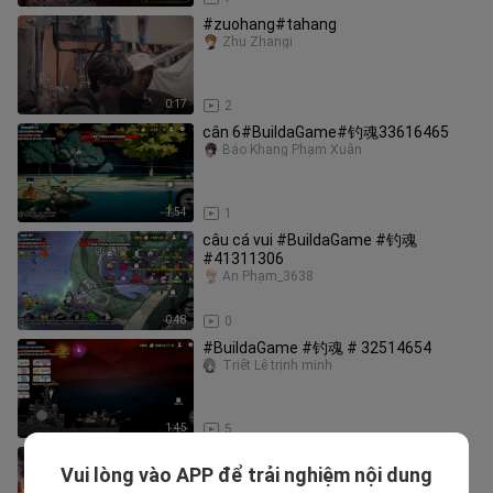
#zuohang#tahang
Zhu Zhangi
0:17
2
cân 6#BuildaGame#钓魂33616465
Bảo Khang Phạm Xuân
1:54
1
câu cá vui #BuildaGame #钓魂
#41311306
An Phạm_3638
0:48
0
#BuildaGame #钓魂 # 32514654
Triết Lê trịnh minh
1:45
5
Vô tình cứu 1 người đàn ông sắp chết,
Vui lòng vào APP để trải nghiệm nội dung
nữ Bác sĩ bật ngửa khi biết anh là Tỷ
NghienPhimHub