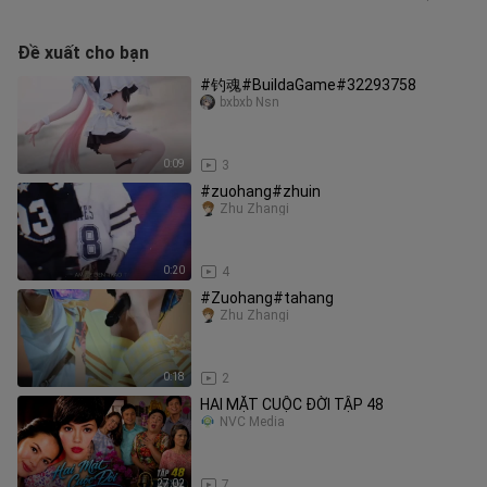
Đề xuất cho bạn
#钓魂#BuildaGame#32293758
bxbxb Nsn
0:09
3
#zuohang#zhuin
Zhu Zhangi
0:20
4
#Zuohang#tahang
Zhu Zhangi
0:18
2
HAI MẶT CUỘC ĐỜI TẬP 48
NVC Media
27:02
7