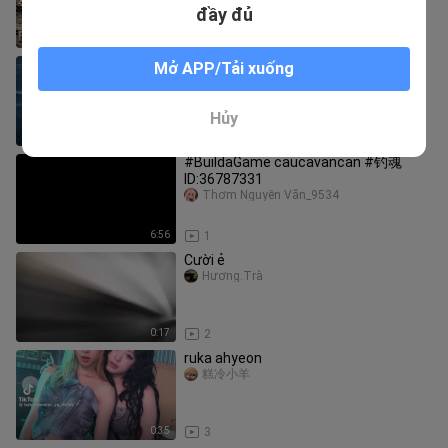
phú, đời cô thay đổi!
đầy đủ
2:07:51
4
đếu đế quá mạnh #BuildaGame#钓魂
Mở APP/Tải xuống
32733148
Thanh long Dao
Hủy
0:41
2
#BuildaGame caucavancan #钓魂
ID:36787331
Thơm Nguyễn Văn_9534
6:56
1
Cười ẻ
Hương.Trà
0:17
2
ruka ahyeon
糕冷小羊
0:35
3