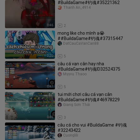
#BuildaGame#钓魂#35221362
Thanh An_4914
0:46
2
mong like cho mình ạ😭
##BuildaGame#钓魂#37315447
DatCauCaVanCan88
2:20
5
câu cá vạn cân hay nha
#BuildaGame#钓魂ID32524375
Myyvu Thaoo
0:47
5
tui mới chơi câu cá vạn cân
#BuildaGame#钓魂#46978229
Giang Sơn Thái
0:46
3
câu cá cho vui #BuildaGame #钓魂
#32243422
Cuonglili