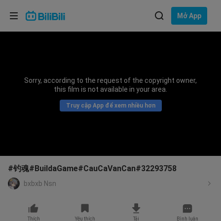
Lựa chọn ngôn ngữ
Mở App
English
Ngôn ngữ: Tiếng Việt
ภาษาไทย
Sorry, according to the request of the copyright owner,
Đăng
this film is not available in your area.
Tiếng Việt
nhập
Truy cập App để xem nhiều hơn
Bahasa Indonesia
Bahasa Melayu
#钓魂#BuildaGame#CauCaVanCan#32293758
bxbxb Nsn
Thích
Yêu thích
Tải
Bình luận