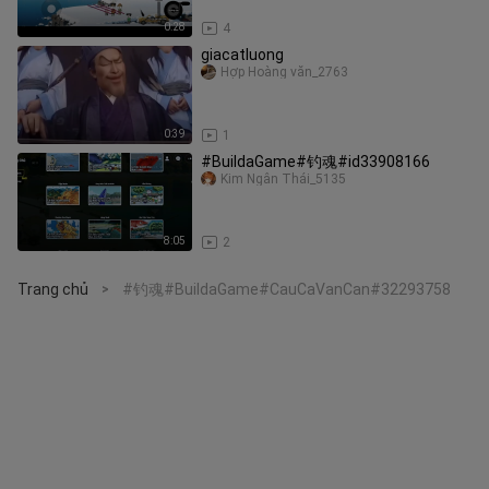
0:28
4
giacatluong
Hợp Hoàng văn_2763
0:39
1
#BuildaGame#钓魂#id33908166
Kim Ngân Thái_5135
8:05
2
Trang chủ
#钓魂#BuildaGame#CauCaVanCan#32293758
>