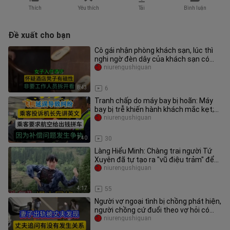
Thích
Yêu thích
Tải
Bình luận
Đề xuất cho bạn
Cô gái nhận phòng khách sạn, lúc thì
nghi ngờ đèn dây của khách sạn có
vấn đề, lúc thì nghi ngờ ghế
niurengushiguan
8:43
6
Tranh chấp do máy bay bị hoãn: Máy
bay bị trễ khiến hành khách mắc kẹt;
hành khách muốn khiếu nại nh
niurengushiguan
7:40
30
Làng Hiểu Minh: Chàng trai người Tứ
Xuyên đã tự tạo ra "vũ điệu trảm" để
trở thành niềm hy vọng của
niurengushiguan
4:17
55
Người vợ ngoại tình bị chồng phát hiện,
người chồng cứ đuổi theo vợ hỏi có
phải đã xảy ra quan hệ ha
niurengushiguan