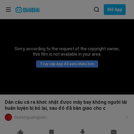
Lựa chọn ngôn ngữ
Mở App
English
Ngôn ngữ: Tiếng Việt
ภาษาไทย
Sorry, according to the request of the copyright owner,
Đăng
this film is not available in your area.
Tiếng Việt
nhập
Truy cập App để xem nhiều hơn
Bahasa Indonesia
Bahasa Melayu
Dân câu cá ra khơi: nhặt được máy bay không người lái
huấn luyện bị bỏ lại, sau đó đã bàn giao cho c
niurengushiguan