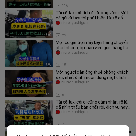
2:04
116
Tài xế taxi cố tình đi đường vòng: Một
cô gái đi taxi thì phát hiện tài xế cố
tình đi đường vòng; qu
niurengushiguan
8:09
22
Một cô gái trộm lấy kiện hàng chuyển
phát nhanh, bị nhân viên giao hàng bắt
quả tang và mắng té tát;
niurengushiguan
3:05
151
Một người đàn ông thuê phòng khách
sạn, nhất định muốn dùng một chứng
minh nhân dân để thuê hai phòn
niurengushiguan
3:23
6
Tài xế taxi cái gì cũng dám nhận, rõ là
đã nhìn thấu bản chất rồi, dịch vụ này
cũng thật không thể đ
niurengushiguan
1:14
7
Phiên bản đầy đủ sau đó: Tay câu cá bị