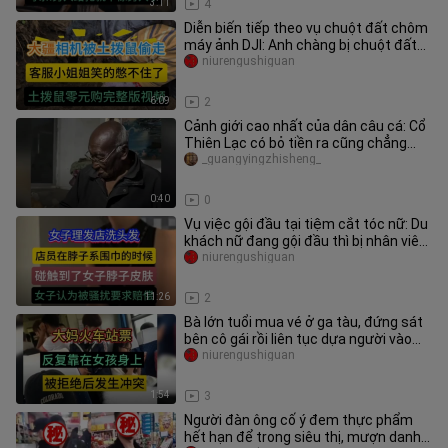
3:11
4
Diễn biến tiếp theo vụ chuột đất chôm
máy ảnh DJI: Anh chàng bị chuột đất
“mua không mất đồng nào” c
niurengushiguan
6:09
2
Cảnh giới cao nhất của dân câu cá: Cổ
Thiên Lạc có bỏ tiền ra cũng chẳng
chụp được màu sắc này!
_guangyingzhisheng_
0:40
0
Vụ việc gội đầu tại tiệm cắt tóc nữ: Du
khách nữ đang gội đầu thì bị nhân viên
chạm vào da cổ khi bu
niurengushiguan
11:26
2
Bà lớn tuổi mua vé ở ga tàu, đứng sát
bên cô gái rồi liên tục dựa người vào
cô; hành khách xung quan
niurengushiguan
1:54
3
Người đàn ông cố ý đem thực phẩm
hết hạn để trong siêu thị, mượn danh