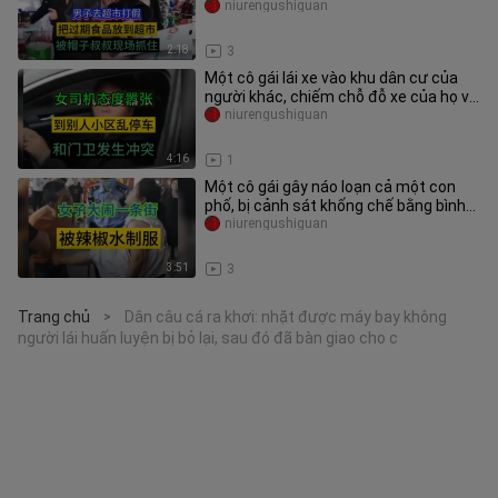
nghĩa "chống hàng giả" để tống
niurengushiguan
2:18
3
Một cô gái lái xe vào khu dân cư của
người khác, chiếm chỗ đỗ xe của họ và
xảy ra xung đột với bảo v
niurengushiguan
4:16
1
Một cô gái gây náo loạn cả một con
phố, bị cảnh sát khống chế bằng bình
xịt hơi cay, đám đông đứng x
niurengushiguan
3:51
3
Trang chủ
Dân câu cá ra khơi: nhặt được máy bay không
>
người lái huấn luyện bị bỏ lại, sau đó đã bàn giao cho c