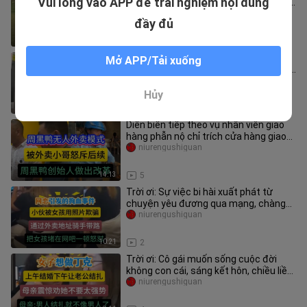
Vui lòng vào APP để trải nghiệm nội dung
người dân dùng xẻng sắt ném từ trên
cao xuống trừng trị. Anh
niurengushiguan
đầy đủ
6:51
0
Ông cụ nhường chỗ trên tàu điện
Mở APP/Tải xuống
ngầm: Ông cụ cũng từng trẻ trung, ông
cụ đến ga rồi, các cháu còn vô
niurengushiguan
Hủy
1:35
3
Diễn biến tiếp theo vụ nhân viên giao
hàng phẫn nộ chỉ trích cửa hàng giao
hàng không người: Chủ cửa
niurengushiguan
14:13
5
Trời ơi: Sự việc bi hài xuất phát từ
chuyện yêu đương qua mạng, chàng
trai yêu qua mạng được 4 tháng
niurengushiguan
10:21
2
Trời ơi: Cô gái muốn sống cuộc đời
không con cái, sáng kết hôn, chiều liền
bắt chồng đi triệt sản; m
niurengushiguan