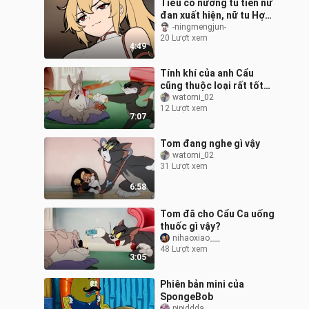
Tiểu cô nương tu tiên nữ
đan xuất hiện, nữ tu Hợp
Hoan muốn làm đạo lữ
-ningmengjun-
20 Lượt xem
của ta?!
4:49
Tính khí của anh Cẩu
cũng thuộc loại rất tốt
rồi, không tin thì xem đi
watomi_02
12 Lượt xem
7:07
Tom đang nghe gì vậy
watomi_02
31 Lượt xem
6:58
Tom đã cho Cẩu Ca uống
thuốc gì vậy?
nihaoxiao___
48 Lượt xem
3:05
Phiên bản mini của
SpongeBob
pipiddda