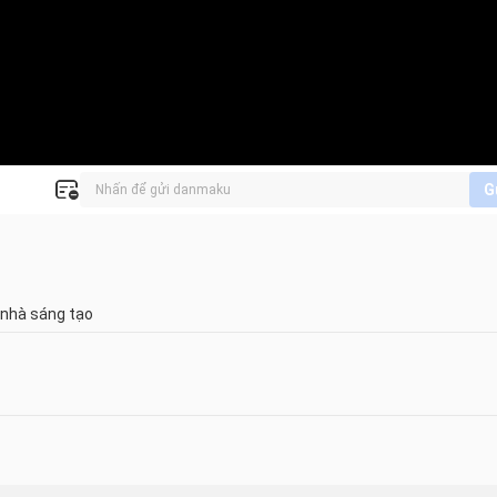
G
 nhà sáng tạo