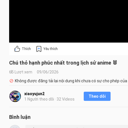
Thích
Yêu thích
Chú thỏ hạnh phúc nhất trong lịch sử anime 🐰
65 Lượt xem
09/06/2026
Không được đăng tải lại nội dung khi chưa có sự cho phép của
xiaoyujun2
Theo dõi
1 Người theo dõi · 32 Videos
Bình luận