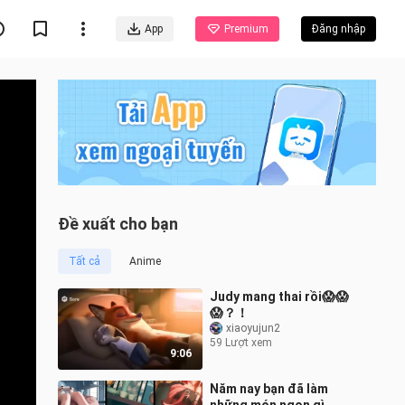
App
Premium
Đăng nhập
Đề xuất cho bạn
Tất cả
Anime
Judy mang thai rồi😱😱
😱？！
xiaoyujun2
59 Lượt xem
9:06
Năm nay bạn đã làm