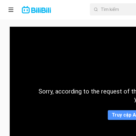
Trang chủ
Anime
PhimNgắn
Thịnh
hành
Sorry, according to the request of the
Mục lục
Truy cập A