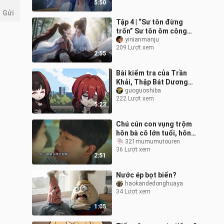
5:50
Gửi
Tập 4 | “Sư tôn đừng
trốn” Sư tôn ôm công
chúa, dỗ dành tiểu đồ nhi
yinianmanju
209 Lượt xem
2:55
Bài kiểm tra của Trần
Khải, Thập Bát Dương
Kiệt đã đánh bại được
guoguoshiba
222 Lượt xem
yêu quái!
5:23
Chú cún con vụng trộm
hôn bà cô lớn tuổi, hôn
xong lập tức rơi vào lưới
321mumumutouren
36 Lượt xem
tình
2:51
Nước ép bọt biển?
haokandedonghuaya
34 Lượt xem
1:05