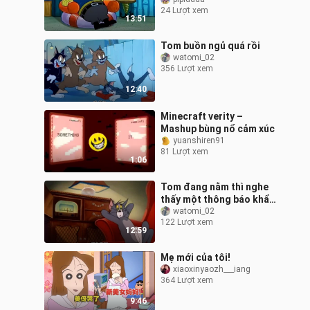
24 Lượt xem
13:51
Tom buồn ngủ quá rồi
watomi_02
356 Lượt xem
12:40
Minecraft verity –
Mashup bùng nổ cảm xúc
yuanshiren91
81 Lượt xem
1:06
Tom đang nằm thì nghe
thấy một thông báo khẩn
cấp
watomi_02
122 Lượt xem
12:59
Mẹ mới của tôi!
xiaoxinyaozh___iang
364 Lượt xem
9:46