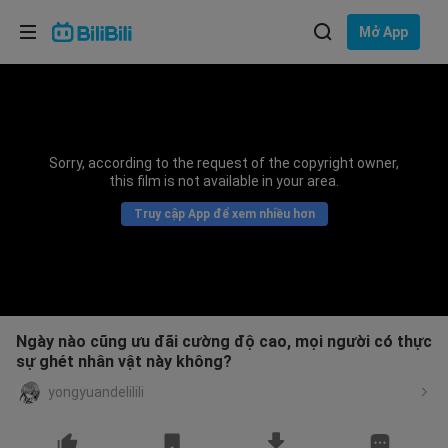
Lựa chọn ngôn ngữ
Mở App
English
Ngôn ngữ: Tiếng Việt
ภาษาไทย
Sorry, according to the request of the copyright owner,
Đăng
this film is not available in your area.
Tiếng Việt
nhập
Truy cập App để xem nhiều hơn
Bahasa Indonesia
Bahasa Melayu
Ngày nào cũng ưu đãi cường độ cao, mọi người có thực
sự ghét nhân vật này không?
yongyuandelilili