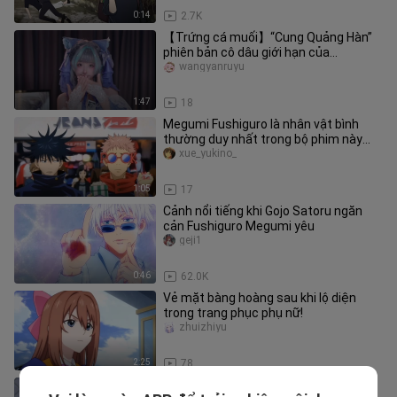
0:14
2.7K
【Trứng cá muối】“Cung Quảng Hàn”
phiên bản cô dâu giới hạn của
“Cheshire”
wangyanruyu
1:47
18
Megumi Fushiguro là nhân vật bình
thường duy nhất trong bộ phim này
phải không?
xue_yukino_
1:05
17
Cảnh nổi tiếng khi Gojo Satoru ngăn
cản Fushiguro Megumi yêu
geji1
0:46
62.0K
Vẻ mặt bàng hoàng sau khi lộ diện
trong trang phục phụ nữ!
zhuizhiyu
2:25
78
[Chú Thuật Hồi Chiến] Fushiguro