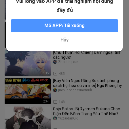
Vui lòng vào APP để trải nghiệm nội dung
Megumi đẹp trai từ nhỏ
Xiaoduoladmtj
đầy đủ
1:58
601
Fushiguro Megumi
Mở APP/Tải xuống
xiliu
Hủy
0:14
164
[Chú Thuật Hồi Chiến] Đám ngoại tình
các ngươi
Zhoutingxue
1:15
485
[Bảy Viên Ngọc Rồng So sánh phong
cách hội họa cũ và mới] Ngộ Không hy
sinh thân mình và cùng chết v
juebudongdexiaomuli
2:34
148
Gojo Satoru Bị Ryomen Sukuna Chọc
Giận Đến Bệnh Trạng Yêu Thế Nào?
YuzaidanQK