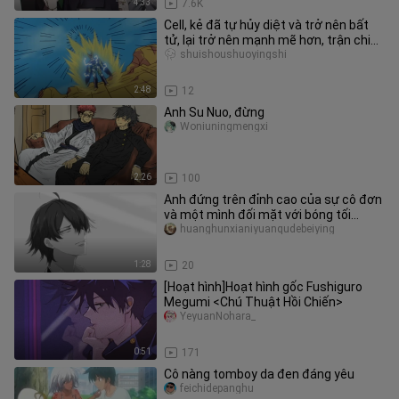
4:33
7.6K
Cell, kẻ đã tự hủy diệt và trở nên bất
tử, lại trở nên mạnh mẽ hơn, trận chiến
cuối cùng của Gohan.
shuishoushuoyingshi
2:48
12
Anh Su Nuo, đừng
Woniuningmengxi
2:26
100
Anh đứng trên đỉnh cao của sự cô đơn
và một mình đối mặt với bóng tối
[Kigaya Hachiman]
huanghunxianiyuanqudebeiying
1:28
20
[Hoạt hình]Hoạt hình gốc Fushiguro
Megumi <Chú Thuật Hồi Chiến>
YeyuanNohara_
0:51
171
Cô nàng tomboy da đen đáng yêu
feichidepanghu