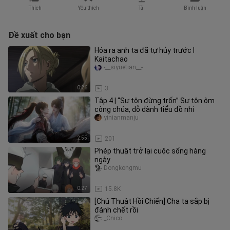
Thích
Yêu thích
Tải
Bình luận
Đề xuất cho bạn
Hóa ra anh ta đã tự hủy trước I
Kaitachao
-__siyuetian__-
0:26
3
Tập 4 | “Sư tôn đừng trốn” Sư tôn ôm
công chúa, dỗ dành tiểu đồ nhi
yinianmanju
2:55
201
Phép thuật trở lại cuộc sống hàng
ngày
Dongkongmu
0:27
15.8K
[Chú Thuật Hồi Chiến] Cha ta sắp bị
đánh chết rồi
_Cnico