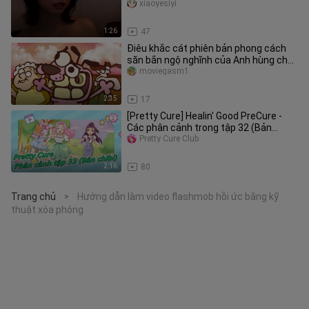
đi ôn bài rồi
xiaoyesiyi
1:26
47
Điêu khắc cát phiên bản phong cách
săn bắn ngộ nghĩnh của Anh hùng chó
hèn
moviegasm1
2:35
17
[Pretty Cure] Healin' Good PreCure -
Các phân cảnh trong tập 32 (Bản
chibi)_2
Pretty Cure Club
2:16
80
Trang chủ
Hướng dẫn làm video flashmob hồi ức bằng kỹ
>
thuật xóa phông