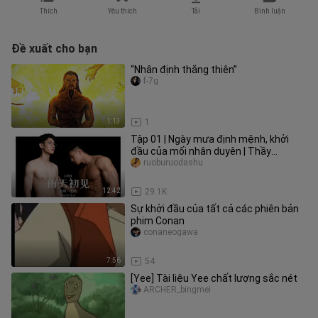
Thích
Yêu thích
Tải
Bình luận
Đề xuất cho bạn
“Nhân định thắng thiên”
f-7g
1:13
1
Tập 01 | Ngày mưa định mệnh, khởi
đầu của mối nhân duyên | Thầy
ơi·Thầy ơi
ruoburuodashu
12:42
29.1K
Sự khởi đầu của tất cả các phiên bản
phim Conan
conaneogawa
7:56
54
[Yee] Tài liệu Yee chất lượng sắc nét
ARCHER_bingmei