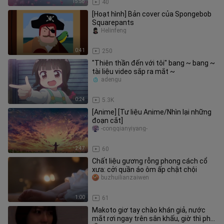
15:58
40
[Hoạt hình] Bản cover của Spongebob
Squarepants
Helinfeng
0:41
250
"Thiên thần đến với tôi" bang ~ bang ~
tài liệu video sắp ra mắt ~
adengu
0:24
5.3K
[Anime] [Tư liệu Anime/Nhìn lại những
đoạn cắt]
-congqianyiyang-
2:47
60
Chất liệu gương rỗng phong cách cổ
xưa: cởi quần áo ôm ấp chật chội
buzhuilianzaiwen
1:00
61
Makoto giơ tay chào khán giả, nước
mắt rơi ngay trên sân khấu, giờ thì phải