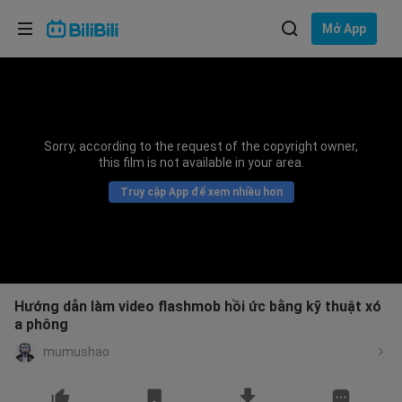
Lựa chọn ngôn ngữ
Mở App
English
Ngôn ngữ: Tiếng Việt
ภาษาไทย
Sorry, according to the request of the copyright owner,
Đăng
this film is not available in your area.
Tiếng Việt
nhập
Truy cập App để xem nhiều hơn
Bahasa Indonesia
Bahasa Melayu
Hướng dẫn làm video flashmob hồi ức bằng kỹ thuật xó
a phông
mumushao