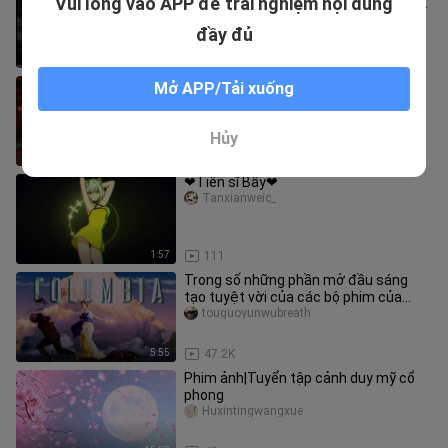
Vui lòng vào APP để trải nghiệm nội dung
phim hoạt hình điêu khắc cát nổi tiếng
nhất gần đây
qiyueyin
đầy đủ
3:13
15
[Gương Trống Phong Cách Cổ Xưa] Lễ
Mở APP/Tải xuống
hội đèn lồng Nắm tay |
kongjingsucaixiang
Hủy
1:42
25
❤Tiến sĩ Bẫy❤
Tanxianweic_
1:57
111
Trong số những phần mở đầu sáng
tạo tuyệt vời của các bộ phim của
Columbia, bạn yêu thích bộ phim nà
touguoyunwubreath
5:55
47.2K
Phim ảnh|Tuyển tập cảnh duy mỹ cổ
phong
Huxintingwangxue