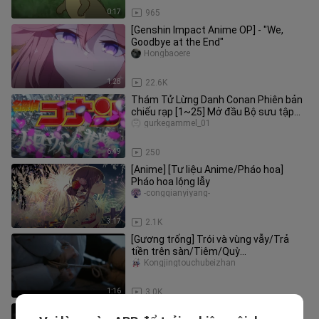
0:17
965
[Genshin Impact Anime OP] - "We,
Goodbye at the End"
Hongbaoere
1:28
22.6K
Thám Tử Lừng Danh Conan Phiên bản
chiếu rạp [1~25] Mở đầu Bộ sưu tập
Hoạt hình
gurkegammel_01
6:49
250
[Anime] [Tư liệu Anime/Pháo hoa]
Pháo hoa lộng lẫy
-congqianyiyang-
3:17
2.1K
[Gương trống] Trói và vùng vẫy/Trả
tiền trên sàn/Tiêm/Quỳ
xuống/Tiêm/Tay lên giường
Kongjingtouchubeizhan
bệnh/Ngưng tim/T
1:16
3.0K
Hãy kể lại sự khởi đầu của những bộ