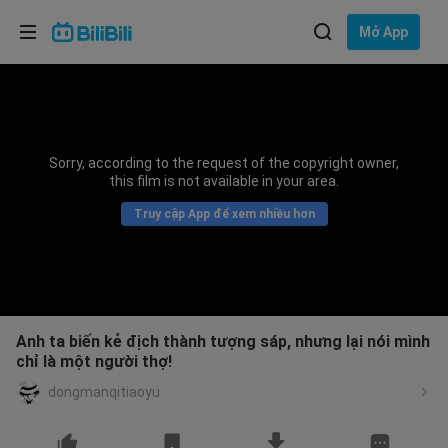
Lựa chọn ngôn ngữ
Mở App
English
Ngôn ngữ: Tiếng Việt
ภาษาไทย
Sorry, according to the request of the copyright owner,
Đăng
this film is not available in your area.
Tiếng Việt
nhập
Truy cập App để xem nhiều hơn
Bahasa Indonesia
Bahasa Melayu
Anh ta biến kẻ địch thành tượng sáp, nhưng lại nói mình
chỉ là một người thợ!
dongmanqitiaoyu