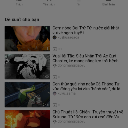
Thích
Yêu thích
Tải
Bình luận
Đề xuất cho bạn
Cơm nóng Đại Trử Tử, nước giải khát
vui vẻ ngon tuyệt
xuehuaagaoa
1:13
31
Vua Hải Tặc: Siêu Nhân Trái Ác Quỷ
Chapter, kẻ mang năng lực trái bệnh
tật!
dongmanqitiaoyu
1:00
8
Con thủy quái nhỏ ngày Cá Tháng Tư
vừa đáng yêu lại vừa “hành xác”, dù là
đối phương hay chính mình
kuku_sama
12:46
5
Chú Thuật Hồi Chiến · Truyền thuyết về
Sukuna: Từ "Đứa con xui xẻo" đến Vua
nguyền rủa!
dongmanqitiaoyu