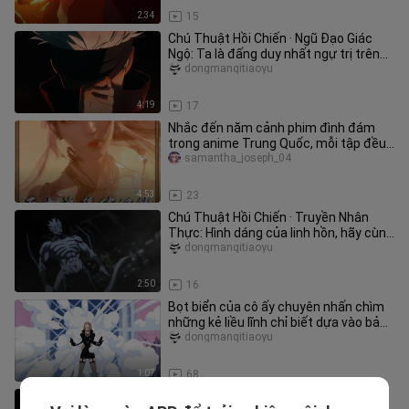
2:34
15
Chú Thuật Hồi Chiến · Ngũ Đạo Giác
Ngộ: Ta là đấng duy nhất ngự trị trên
trời dưới đất!
dongmanqitiaoyu
4:19
17
Nhắc đến năm cảnh phim đình đám
trong anime Trung Quốc, mỗi tập đều
đạt hơn 100 triệu lượt xem, bạn
samantha_joseph_04
4:53
23
Chú Thuật Hồi Chiến · Truyền Nhân
Thực: Hình dáng của linh hồn, hãy cùng
tôi thay đổi!
dongmanqitiaoyu
2:50
16
Bọt biển của cô ấy chuyên nhấn chìm
những kẻ liều lĩnh chỉ biết dựa vào bản
năng.
dongmanqitiaoyu
1:07
68
Chú Thuật Hồi Chiến Mùa 2 Tập 23