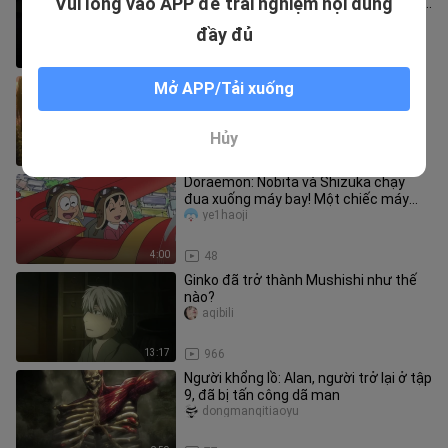
Vui lòng vào APP để trải nghiệm nội dung
Bình Luận: Biến hình không hành động,
Vương quốc lời nguyền hỗn loạ
dongmanqitiaoyu
đầy đủ
1:57
33
Lần đầu tiên Eren sử dụng sức mạnh
Mở APP/Tải xuống
của Tọa Độ, tung một đấm hạ gục
Quái thú Titan ăn mẹ!
xiaozhusukan
Hủy
9:35
29
Doraemon: Nobita và Shizuka chạy
đua xuống máy bay! Một chiếc máy
bay mini mang tính trải nghiệm dàn
ye1haoji
4:00
48
Ginko đã trở thành Mushishi như thế
nào?
aqibili
13:17
966
Người khổng lồ: Alan, người trở lại ở tập
9, đã bị tấn công dã man
dongmanqitiaoyu