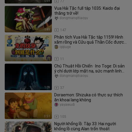
0:59
77
Vua Hải Tặc full tập 1035: Kaido đại
thắng trở về!
dongmanqitiaoyu
1:49
147
Phân tích Vua Hải Tặc tập 1159! Hình
xăm rồng và Cửu quả Thần Cốc được
hé lộ!
cpjiuge
10:22
11
Chú Thuật Hồi Chiến · Ino Toge: Di sản
ý chí dưới lớp mặt nạ, sức mạnh linh
thú thiêu đốt cả sinh mệ
dongmanqitiaoyu
1:09
37
Doraemon: Shizuka có thực sự thích
ăn khoai lang không
yayawudi
3:51
105
Người khổng lồ: Tập 33: Hai người
khổng lồ cùng Alan trốn thoát