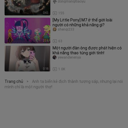
dongmanqitiaoyu
0:43
155
[My Little Pony] M7 ở thế giới loài
người có những khả năng gì?
shenqi233
2:36
63
Một người đàn ông được phát hiện có
khả năng thao túng giới tính!
yewandenenya
0:18
1.0K
Trang chủ
Anh ta biến kẻ địch thành tượng sáp, nhưng lại nói
>
mình chỉ là một người thợ!