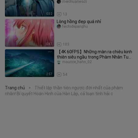
pháp bảo của Thanh Dị
meichuanwazi
0:32
13
Lông hồng đẹp quá nhỉ
feichidepanghu
0:47
103
【4K 60FPS】Những màn ra chiêu kinh
thiên siêu ngầu trong Phàm Nhân Tu
Tiên Truyện (1)
maurice_hahn_02
2:57
54
Trang chủ
Thiết lập thần tiên ngược đời nhất của phàm
>
nhân! Bí quyết Hoán Hình của Hàn Lập, cả loạn tinh hải c