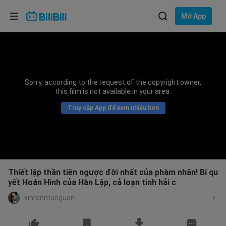
Lựa chọn ngôn ngữ
Mở App
English
Ngôn ngữ: Tiếng Việt
ภาษาไทย
Sorry, according to the request of the copyright owner,
Đăng
this film is not available in your area.
Tiếng Việt
nhập
Truy cập App để xem nhiều hơn
Bahasa Indonesia
Bahasa Melayu
Thiết lập thần tiên ngược đời nhất của phàm nhân! Bí qu
yết Hoán Hình của Hàn Lập, cả loạn tinh hải c
xinranmanguan