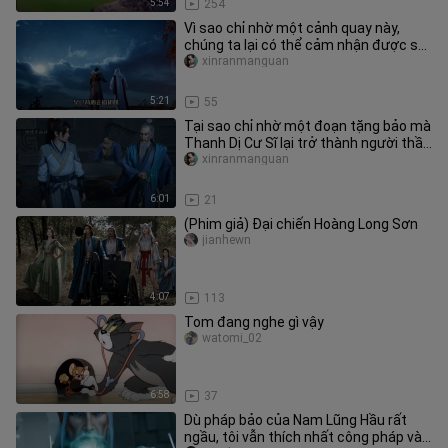
5:54
254
Vì sao chỉ nhờ một cảnh quay này,
chúng ta lại có thể cảm nhận được sự
tà ác đến mức chính nghĩa của
xinranmanguan
5:21
55
Tại sao chỉ nhờ một đoạn tặng bảo mà
Thanh Dị Cư Sĩ lại trở thành người thầy
giống sư phụ nhất?
xinranmanguan
6:01
21
(Phim giả) Đại chiến Hoàng Long Sơn
jianhewn
4:07
113
Tom đang nghe gì vậy
watomi_02
6:58
37
Dù pháp bảo của Nam Lũng Hầu rất
ngầu, tôi vẫn thích nhất công pháp và