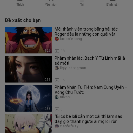
Thích
Yêu thích
Tải
Bình luận
Đề xuất cho bạn
Mỗi thành viên trong băng hải tặc
Roger đều là những con quái vật
luxiaofeisang
4:26
38
Phàm nhân lắc, Bạch Y Tử Linh mãi là
số một!
llqiyuedongman
0:35
36
Phàm Nhân Tu Tiên: Nam Cung Uyển –
Vòng Chu Tước
nilvshi
0:33
0
“Bị cô bé loli cắn một cái thì làm sao
đây, giờ thành người ái mộ loli rồi”
xiaofeifeizy