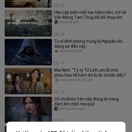
2:15
25
Hàn Lập biến mất hai trăm năm, trở về
Vân Mộng Tam Tông đã đổi thay lớn
buluofenghf
5:23
20
Tu sĩ đỉnh phong trung kỳ Nguyên An,
đáng sợ đến vậy...
bulailaiyingshi
3:06
19
Mai Ninh: “Tỷ tỷ Tử Linh, xin lỗi nhé,
pháo hoa tối hôm đó là do ta bắn đấy”!
josue_bowers_02_04
1:03
12
Cô chị khóa trên này đúng là mang
đậm khí chất ma quỷ!
dahuludexiaojie
5:50
22
Vân Vận